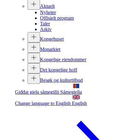
Aktuelt
Nyheter
Offisielt program
Taler
Arkiv
Kongehuset
Monarkiet
Kongelige eiendommer
Det kongelige hoff
Besøk og kulturtilbud
Giđđat giela sámegillii
Sámegiella
Change language to English
English