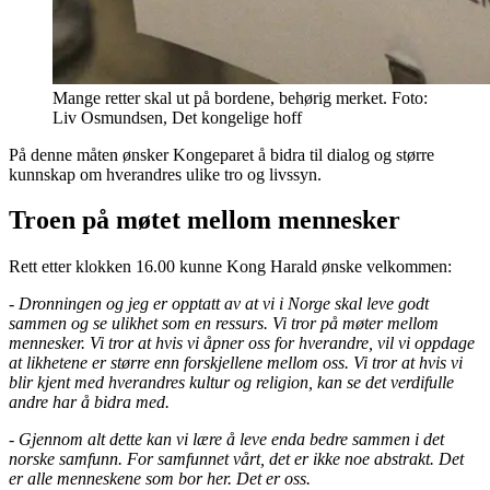
Mange retter skal ut på bordene, behørig merket. Foto:
Liv Osmundsen, Det kongelige hoff
På denne måten ønsker Kongeparet å bidra til dialog og større
kunnskap om hverandres ulike tro og livssyn.
Troen på møtet mellom mennesker
Rett etter klokken 16.00 kunne Kong Harald ønske velkommen:
- Dronningen og jeg er opptatt av at vi i Norge skal leve godt
sammen og se ulikhet som en ressurs. Vi tror på møter mellom
mennesker. Vi tror at hvis vi åpner oss for hverandre, vil vi oppdage
at likhetene er større enn forskjellene mellom oss. Vi tror at hvis vi
blir kjent med hverandres kultur og religion, kan se det verdifulle
andre har å bidra med.
- Gjennom alt dette kan vi lære å leve enda bedre sammen i det
norske samfunn. For samfunnet vårt, det er ikke noe abstrakt. Det
er alle menneskene som bor her. Det er oss.