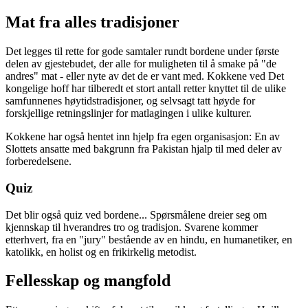
Mat fra alles tradisjoner
Det legges til rette for gode samtaler rundt bordene under første
delen av gjestebudet, der alle for muligheten til å smake på "de
andres" mat - eller nyte av det de er vant med. Kokkene ved Det
kongelige hoff har tilberedt et stort antall retter knyttet til de ulike
samfunnenes høytidstradisjoner, og selvsagt tatt høyde for
forskjellige retningslinjer for matlagingen i ulike kulturer.
Kokkene har også hentet inn hjelp fra egen organisasjon: En av
Slottets ansatte med bakgrunn fra Pakistan hjalp til med deler av
forberedelsene.
Quiz
Det blir også quiz ved bordene... Spørsmålene dreier seg om
kjennskap til hverandres tro og tradisjon. Svarene kommer
etterhvert, fra en "jury" bestående av en hindu, en humanetiker, en
katolikk, en holist og en frikirkelig metodist.
Fellesskap og mangfold