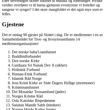
Etter serveringen skifter fokuset til musikk og fortellinger. Hvilke
verdier overfører vi til barna gjennom eventyrene vi forteller og
sangene vi synger? I det store mangfoldet er det også mye som er
felles.
Gjestene
Det er omlag 90 gjester på Slottet i dag. De er medlemmer i en av
Samarbeidsrådet for Tros- og livssynssamfunns 14
medlemsorganisasjoner:
Det norske baha'í-samfunnet
Buddhistforbundet
Den norske Kirke
Gurduara Sri Nanak Dev Ji (sikher)
Holistisk Forbund
Human-Etisk Forbund
Islamsk Råd Norge
Jesu Kristi Kirke av Siste Dagers Hellige (mormoner)
Kristensamfunnet
Det Mosaiske Trossamfund (jøder)
Norges Kristne Råd
Oslo Katolske Bispedømme
Sanatan Mandir Sabh (hinduer)
Norges Hindu Kultur Senter