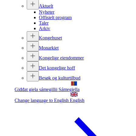
Aktuelt
Nyheter
Offisielt program
Taler
Arkiv
Kongehuset
Monarkiet
Kongelige eiendommer
Det kongelige hoff
Besøk og kulturtilbud
Giđđat giela sámegillii
Sámegiella
Change language to English
English