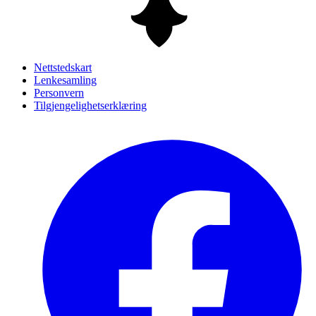
Nettstedskart
Lenkesamling
Personvern
Tilgjengelighetserklæring