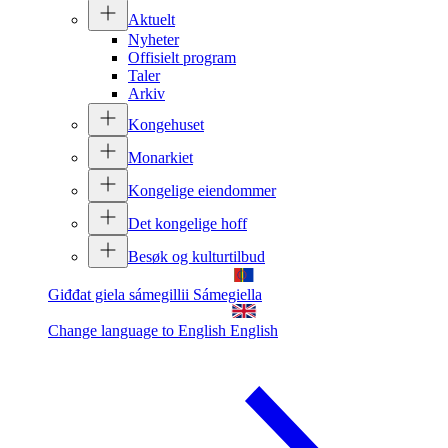
Aktuelt
Nyheter
Offisielt program
Taler
Arkiv
Kongehuset
Monarkiet
Kongelige eiendommer
Det kongelige hoff
Besøk og kulturtilbud
Giđđat giela sámegillii
Sámegiella
Change language to English
English