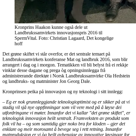
Kronprins Haakon kunne også dele ut
Landbrukssamvirkets innovasjonspris 2016 til
SpermVital. Foto: Christian Lagaard, Det kongelige
hoff
Det grøne skiftet vi står overfor, er det sentrale temaet på
Landbrukssamvirkets konferanse Mat og landbruk 2016, som blir
arrangert i dag og i morgon. Tematikken vil bli belyst frå ei rekkje
vinklar desse dagane og prega òg opningsinnlegga frå
administrerande direktør i Norsk Landbrukssamvirke Ola Hedstein
og landbruks- og matminister Jon Georg Dale.
Kronprinsen peika på innovasjon og ny teknologi i sitt innlegg:
– Eg er nok grunnleggjande teknologioptimist og er sikker på at vi
stadig vil sjå nye oppfinningar som vil vere med på å løyse dei
utfordringane vi møter. Innanfor det vi kallar "det grøne skiftet", er
teknologisk innovasjon heilt sentralt. Framveksten av produkt som
folk vil ha – og som samtidig gjer noko bra for kloden – gjer det
enklare og meir morosamt å bevege seg i rett retning. Innanfor
matproduksjon er vi òg heilt avhengige av innovative løysingar for