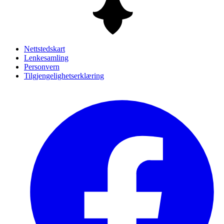
Nettstedskart
Lenkesamling
Personvern
Tilgjengelighetserklæring