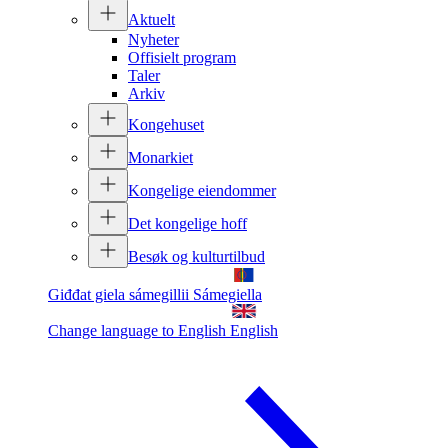
Aktuelt
Nyheter
Offisielt program
Taler
Arkiv
Kongehuset
Monarkiet
Kongelige eiendommer
Det kongelige hoff
Besøk og kulturtilbud
Giđđat giela sámegillii
Sámegiella
Change language to English
English