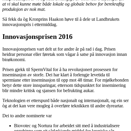
at vi skal kunne møte både lokale og globale behov for berekraftig
produksjon av nok mat.
Så fekk da òg Kronprins Haakon høve til å dele ut Landbrukets
innovasjonspris i ettermiddag.
Innovasjonsprisen 2016
Innovasjonsprisen vart delt ut for andre år på rad i dag. Prisen
heidrar personar eller føretak som vågar å satse på innovasjon innan
bioøkonomi.
Prisen gjekk til SpermVital for å ha revolusjonert prosessen for
inseminasjon av storfe. Dei har klart å forlengje levetida til
spermiane etter inseminasjon til opp mot 48 timar. For mjølkebonden
betyr dette store innsparingar, ettersom tidspunktet for inseminering
blir mindre kritisk og sjansen for befrukting aukar.
Teknologien er etterspurd både nasjonalt og internasjonalt, og ein ser
òg at det kan vere mogleg å overføre teknikken til andre dyreartar.
Dei to andre nominerte var
Biovotec og Nortura for arbeidet sitt med å industrialisere
eggehinne som eit sårlækjande middel for kroniske sår