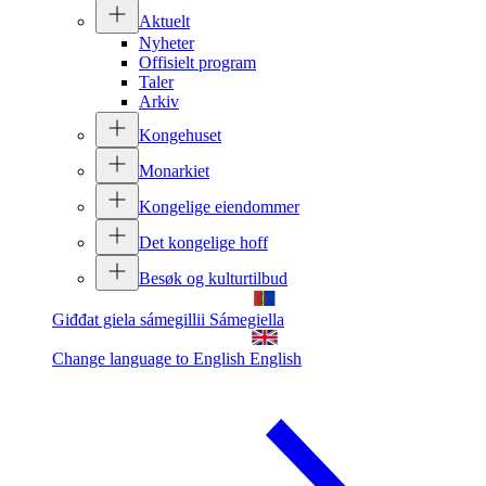
Aktuelt
Nyheter
Offisielt program
Taler
Arkiv
Kongehuset
Monarkiet
Kongelige eiendommer
Det kongelige hoff
Besøk og kulturtilbud
Giđđat giela sámegillii
Sámegiella
Change language to English
English