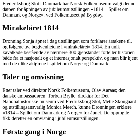
Frederiksborg Slot i Danmark har Norsk Folkemuseum valgt denne
datoen for åpningen av jubileumsutstillingen «1814 – Spillet om
Danmark og Norge», ved Folkemuseet på Bygdøy.
Mirakelåret 1814
Dronning Sonja åpnet i dag utstillingen som forklarer årsakene til,
og følgene av, begivenhetene i «mirakelåret» 1814. En unik
kavalkade bestående av nærmere 300 gjenstander forteller historien
både fra et nasjonalt og et internasjonalt perspektiv, og man blir kjent
med de ulike aktørene i spillet om Norge og Danmark.
Taler og omvisning
Etter taler ved direktør Norsk Folkemuseum, Olav Aaraas; den
danske ambassadøren, Torben Brylle; direktør for Det
Nationalhistoriske museum ved Fredriksborg Slot, Mette Skougaard
og utstillingsansvarlig Monica Mørch, kunne Dronningen erklære
«1814 – Spillet om Danmark og Norge» for åpnet. De oppmøtte
fikk deretter en omvisning i jubileumsutstillingen.
Første gang i Norge