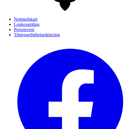
Nettstedskart
Lenkesamling
Personvern
Tilgjengelighetserklæring