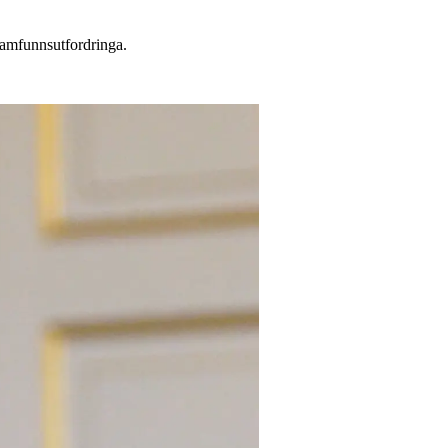
samfunnsutfordringa.