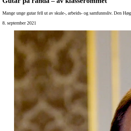
Gutar på randa – av klasserommet
Mange unge gutar fell ut av skule-, arbeids- og samfunnsliv. Den 
8. september 2021