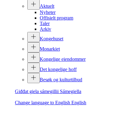
Aktuelt
Nyheter
Offisielt program
Taler
Arkiv
Kongehuset
Monarkiet
Kongelige eiendommer
Det kongelige hoff
Besøk og kulturtilbud
Giđđat giela sámegillii
Sámegiella
Change language to English
English