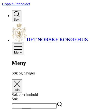
Hopp til innholdet
Søk
Meny
Meny
Søk og naviger
Lukk
Søk etter innhold
Søk