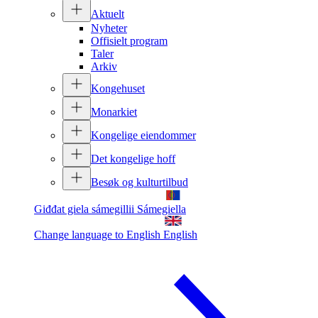
Aktuelt
Nyheter
Offisielt program
Taler
Arkiv
Kongehuset
Monarkiet
Kongelige eiendommer
Det kongelige hoff
Besøk og kulturtilbud
Giđđat giela sámegillii
Sámegiella
Change language to English
English