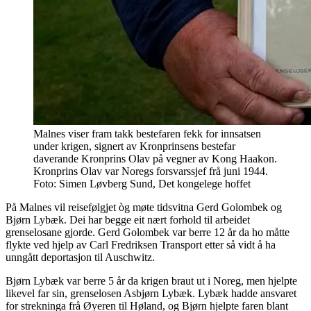
Malnes viser fram takk bestefaren fekk for innsatsen
under krigen, signert av Kronprinsens bestefar
daverande Kronprins Olav på vegner av Kong Haakon.
Kronprins Olav var Noregs forsvarssjef frå juni 1944.
Foto: Simen Løvberg Sund, Det kongelege hoffet
På Malnes vil reisefølgjet òg møte tidsvitna Gerd Golombek og
Bjørn Lybæk. Dei har begge eit nært forhold til arbeidet
grenselosane gjorde. Gerd Golombek var berre 12 år da ho måtte
flykte ved hjelp av Carl Fredriksen Transport etter så vidt å ha
unngått deportasjon til Auschwitz.
Bjørn Lybæk var berre 5 år da krigen braut ut i Noreg, men hjelpte
likevel far sin, grenselosen Asbjørn Lybæk. Lybæk hadde ansvaret
for strekninga frå Øyeren til Høland, og Bjørn hjelpte faren blant