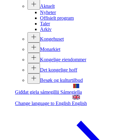
Aktuelt
Nyheter
Offisielt program
Taler
Arkiv
Kongehuset
Monarkiet
Kongelige eiendommer
Det kongelige hoff
Besøk og kulturtilbud
Giđđat giela sámegillii
Sámegiella
Change language to English
English