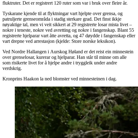
fluktruter. Det er registrert 120 ruter som var i bruk over fleire år.
Tyskarane kjende til at flyktningar vart hjelpte over grensa, og
patruljerte grenseområda i stadig sterkare grad. Det finst ikkje
nøyaktige tal, men vi veit sikkert at 29 registrerte losar mista livet –
nokre i teneste, nokre ved avretting og nokre i fangenskap. Blant 55
registrerte hjelparar vart åtte avretta, og 47 døydde i fangenskap eller
vart drepne ved arrestasjon (kjelde: Store norske leksikon).
Ved Nordre Hallangen i Aurskog Høland er det reist ein minnestein
over grenselosar, kurerar og hjelparar. Han står til minne om alle
som risikerte livet for å hjelpe andre i tryggleik under andre
verdskrig.
Kronprins Haakon la ned blomster ved minnesteinen i dag.