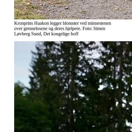
Kronprins Haakon legger blomster ved minnestenen
over grenselosene og deres hjelpere. Foto: Simen
Løvberg Sund, Det kongelige hoff