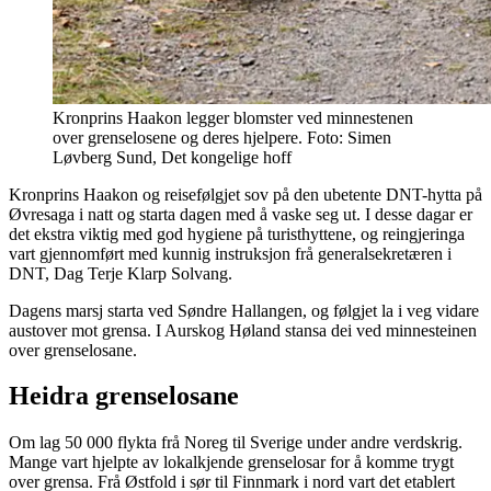
Kronprins Haakon legger blomster ved minnestenen
over grenselosene og deres hjelpere. Foto: Simen
Løvberg Sund, Det kongelige hoff
Kronprins Haakon og reisefølgjet sov på den ubetente DNT-hytta på
Øvresaga i natt og starta dagen med å vaske seg ut. I desse dagar er
det ekstra viktig med god hygiene på turisthyttene, og reingjeringa
vart gjennomført med kunnig instruksjon frå generalsekretæren i
DNT, Dag Terje Klarp Solvang.
Dagens marsj starta ved Søndre Hallangen, og følgjet la i veg vidare
austover mot grensa. I Aurskog Høland stansa dei ved minnesteinen
over grenselosane.
Heidra grenselosane
Om lag 50 000 flykta frå Noreg til Sverige under andre verdskrig.
Mange vart hjelpte av lokalkjende grenselosar for å komme trygt
over grensa. Frå Østfold i sør til Finnmark i nord vart det etablert