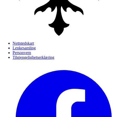
Nettstedskart
Lenkesamling
Personvern
Tilgjengelighetserklæring