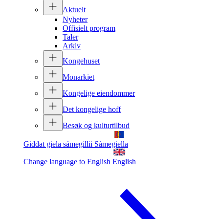
Aktuelt
Nyheter
Offisielt program
Taler
Arkiv
Kongehuset
Monarkiet
Kongelige eiendommer
Det kongelige hoff
Besøk og kulturtilbud
Giđđat giela sámegillii
Sámegiella
Change language to English
English