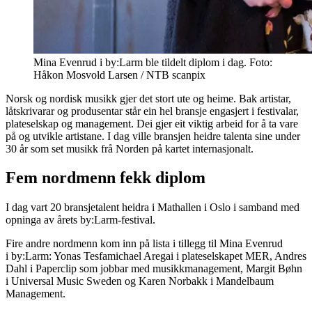
Mina Evenrud i by:Larm ble tildelt diplom i dag. Foto:
Håkon Mosvold Larsen / NTB scanpix
Norsk og nordisk musikk gjer det stort ute og heime. Bak artistar,
låtskrivarar og produsentar står ein hel bransje engasjert i festivalar,
plateselskap og management. Dei gjer eit viktig arbeid for å ta vare
på og utvikle artistane. I dag ville bransjen heidre talenta sine under
30 år som set musikk frå Norden på kartet internasjonalt.
Fem nordmenn fekk diplom
I dag vart 20 bransjetalent heidra i Mathallen i Oslo i samband med
opninga av årets by:Larm-festival.
Fire andre nordmenn kom inn på lista i tillegg til Mina Evenrud
i by:Larm: Yonas Tesfamichael Aregai i plateselskapet MER, Andres
Dahl i Paperclip som jobbar med musikkmanagement, Margit Bøhn
i Universal Music Sweden og Karen Norbakk i Mandelbaum
Management.