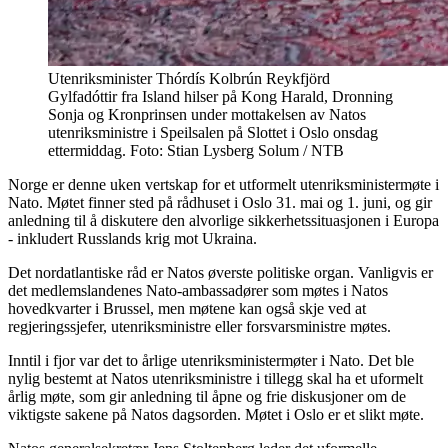
Utenriksminister Thórdís Kolbrún Reykfjörd
Gylfadóttir fra Island hilser på Kong Harald, Dronning
Sonja og Kronprinsen under mottakelsen av Natos
utenriksministre i Speilsalen på Slottet i Oslo onsdag
ettermiddag. Foto: Stian Lysberg Solum / NTB
Norge er denne uken vertskap for et utformelt utenriksministermøte i
Nato. Møtet finner sted på rådhuset i Oslo 31. mai og 1. juni, og gir
anledning til å diskutere den alvorlige sikkerhetssituasjonen i Europa
- inkludert Russlands krig mot Ukraina.
Det nordatlantiske råd er Natos øverste politiske organ. Vanligvis er
det medlemslandenes Nato-ambassadører som møtes i Natos
hovedkvarter i Brussel, men møtene kan også skje ved at
regjeringssjefer, utenriksministre eller forsvarsministre møtes.
Inntil i fjor var det to årlige utenriksministermøter i Nato. Det ble
nylig bestemt at Natos utenriksministre i tillegg skal ha et uformelt
årlig møte, som gir anledning til åpne og frie diskusjoner om de
viktigste sakene på Natos dagsorden. Møtet i Oslo er et slikt møte.