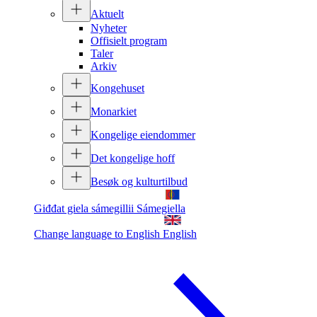
Aktuelt
Nyheter
Offisielt program
Taler
Arkiv
Kongehuset
Monarkiet
Kongelige eiendommer
Det kongelige hoff
Besøk og kulturtilbud
Giđđat giela sámegillii
Sámegiella
Change language to English
English