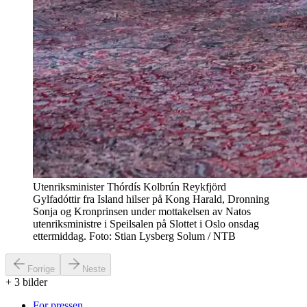
Utenriksminister Thórdís Kolbrún Reykfjörd
Gylfadóttir fra Island hilser på Kong Harald, Dronning
Sonja og Kronprinsen under mottakelsen av Natos
utenriksministre i Speilsalen på Slottet i Oslo onsdag
ettermiddag. Foto: Stian Lysberg Solum / NTB
Forrige
Neste
+
3
bilder
For pressen