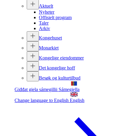
Aktuelt
Nyheter
Offisielt program
Taler
Arkiv
Kongehuset
Monarkiet
Kongelige eiendommer
Det kongelige hoff
Besøk og kulturtilbud
Giđđat giela sámegillii
Sámegiella
Change language to English
English