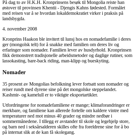
På dag to av H.K.H. Kronprinsens besøk til Mongolia reiste han
østover til provinsen Khentii - Djengis Kahns fødested. Formålet
med reisen var å se hvordan lokaldemokratiet virker i praksis på
landsbygda.
4. november 2008
Kronprins Haakon ble invitert til lunsj hos en nomadefamilie i deres
ger (mongolsk telt) for å snakke med familien om deres liv og
erfaringer som nomader. Familien lever av husdyrhold. Kronprinsen
fikk demonstrert tradisjonelle arbeidsmetoder og daglige rutiner, som
lassokasting, bare-back riding, man-klipp og bueskyting.
Nomader
35 prosent av Mongolias befolkning lever fortsatt som nomader og
reiser rundt med dyrene sine på det mongolske steppelandet.
Kashmir- og kamelull er to viktigte eksportartikler.
Utfordringene for nomadefamiliene er mange; klimaforandringer er
merkbare, og familiene kan allerede fortelle om kaldere vintre med
temperaturer ned mot minus 40 grader og mindre nedbør i
sommermånedene. I tillegg er avstander til skole og legehjelp store,
og barn ned i seksårsalderen skilles ofte fra foreldrene sine for å bo
på internat slik at de kan få skolegang.