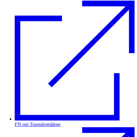
FN om Tusenårsmålene