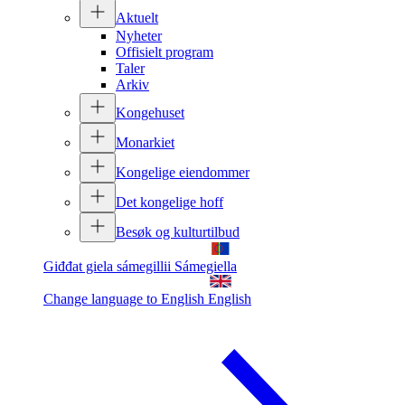
Aktuelt
Nyheter
Offisielt program
Taler
Arkiv
Kongehuset
Monarkiet
Kongelige eiendommer
Det kongelige hoff
Besøk og kulturtilbud
Giđđat giela sámegillii
Sámegiella
Change language to English
English