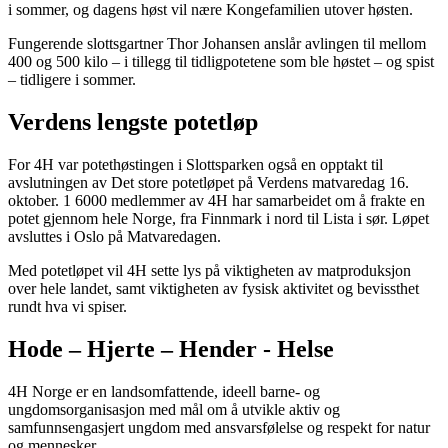
i sommer, og dagens høst vil nære Kongefamilien utover høsten.
Fungerende slottsgartner Thor Johansen anslår avlingen til mellom
400 og 500 kilo – i tillegg til tidligpotetene som ble høstet – og spist
– tidligere i sommer.
Verdens lengste potetløp
For 4H var potethøstingen i Slottsparken også en opptakt til
avslutningen av Det store potetløpet på Verdens matvaredag 16.
oktober. 1 6000 medlemmer av 4H har samarbeidet om å frakte en
potet gjennom hele Norge, fra Finnmark i nord til Lista i sør. Løpet
avsluttes i Oslo på Matvaredagen.
Med potetløpet vil 4H sette lys på viktigheten av matproduksjon
over hele landet, samt viktigheten av fysisk aktivitet og bevissthet
rundt hva vi spiser.
Hode – Hjerte – Hender - Helse
4H Norge er en landsomfattende, ideell barne- og
ungdomsorganisasjon med mål om å utvikle aktiv og
samfunnsengasjert ungdom med ansvarsfølelse og respekt for natur
og mennesker.