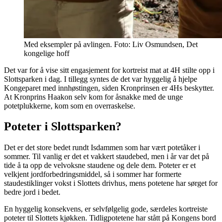
Med eksempler på avlingen. Foto: Liv Osmundsen, Det
kongelige hoff
Det var for å vise sitt engasjement for kortreist mat at 4H stilte opp i
Slottsparken i dag. I tillegg syntes de det var hyggelig å hjelpe
Kongeparet med innhøstingen, siden Kronprinsen er 4Hs beskytter.
At Kronprins Haakon selv kom for åsnakke med de unge
potetplukkerne, kom som en overraskelse.
Poteter i Slottsparken?
Det er det store bedet rundt Isdammen som har vært potetåker i
sommer. Til vanlig er det et vakkert staudebed, men i år var det på
tide å ta opp de velvoksne staudene og dele dem. Poteter er et
velkjent jordforbedringsmiddel, så i sommer har formerte
staudestiklinger vokst i Slottets drivhus, mens potetene har sørget for
bedre jord i bedet.
En hyggelig konsekvens, er selvfølgelig gode, særdeles kortreiste
poteter til Slottets kjøkken. Tidligpotetene har stått på Kongens bord