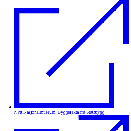
Nytt Nasjonalmuseum: Byggefakta fra Statsbygg