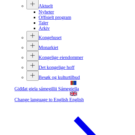
Aktuelt
Nyheter
Offisielt program
Taler
Arkiv
Kongehuset
Monarkiet
Kongelige eiendommer
Det kongelige hoff
Besøk og kulturtilbud
Giđđat giela sámegillii
Sámegiella
Change language to English
English