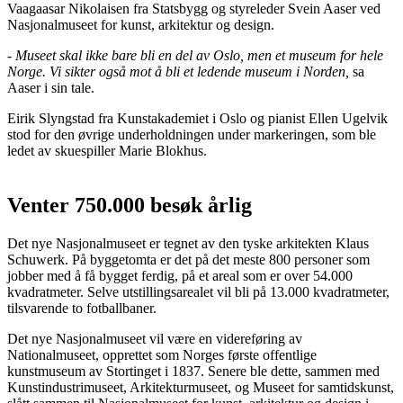
Vaagaasar Nikolaisen fra Statsbygg og styreleder Svein Aaser ved
Nasjonalmuseet for kunst, arkitektur og design.
-
Museet skal ikke bare bli en del av Oslo, men et museum for hele
Norge. Vi sikter også mot å bli et ledende museum i Norden,
sa
Aaser i sin tale.
Eirik Slyngstad fra Kunstakademiet i Oslo og pianist Ellen Ugelvik
stod for den øvrige underholdningen under markeringen, som ble
ledet av skuespiller Marie Blokhus.
Venter 750.000 besøk årlig
Det nye Nasjonalmuseet er tegnet av den tyske arkitekten Klaus
Schuwerk. På byggetomta er det på det meste 800 personer som
jobber med å få bygget ferdig, på et areal som er over 54.000
kvadratmeter. Selve utstillingsarealet vil bli på 13.000 kvadratmeter,
tilsvarende to fotballbaner.
Det nye Nasjonalmuseet vil være en videreføring av
Nationalmuseet, opprettet som Norges første offentlige
kunstmuseum av Stortinget i 1837. Senere ble dette, sammen med
Kunstindustrimuseet, Arkitekturmuseet, og Museet for samtidskunst,