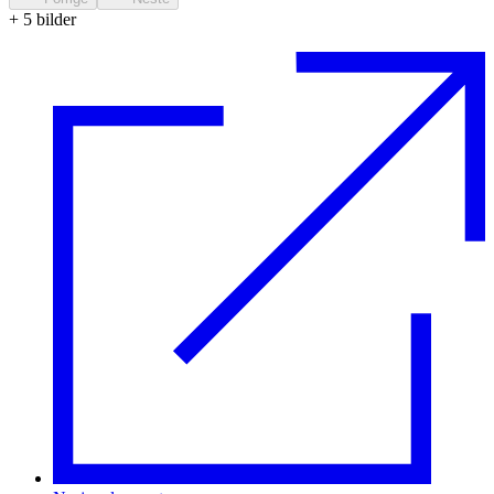
+
5
bilder