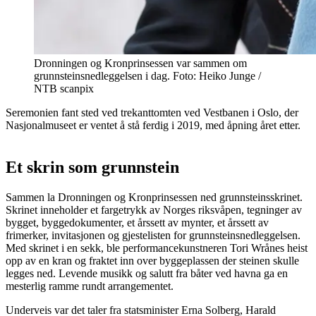
Dronningen og Kronprinsessen var sammen om
grunnsteinsnedleggelsen i dag. Foto: Heiko Junge /
NTB scanpix
Seremonien fant sted ved trekanttomten ved Vestbanen i Oslo, der
Nasjonalmuseet er ventet å stå ferdig i 2019, med åpning året etter.
Et skrin som grunnstein
Sammen la Dronningen og Kronprinsessen ned grunnsteinsskrinet.
Skrinet inneholder et fargetrykk av Norges riksvåpen, tegninger av
bygget, byggedokumenter, et årssett av mynter, et årssett av
frimerker, invitasjonen og gjestelisten for grunnsteinsnedleggelsen.
Med skrinet i en sekk, ble performancekunstneren Tori Wrånes heist
opp av en kran og fraktet inn over byggeplassen der steinen skulle
legges ned. Levende musikk og salutt fra båter ved havna ga en
mesterlig ramme rundt arrangementet.
Underveis var det taler fra statsminister Erna Solberg, Harald