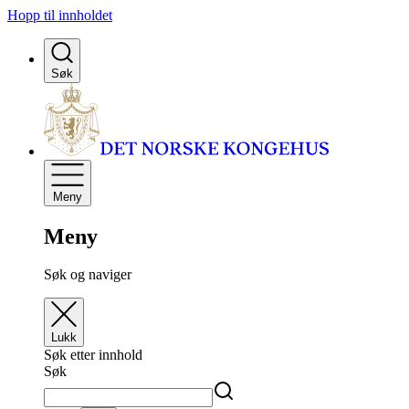
Hopp til innholdet
Søk
Meny
Meny
Søk og naviger
Lukk
Søk etter innhold
Søk