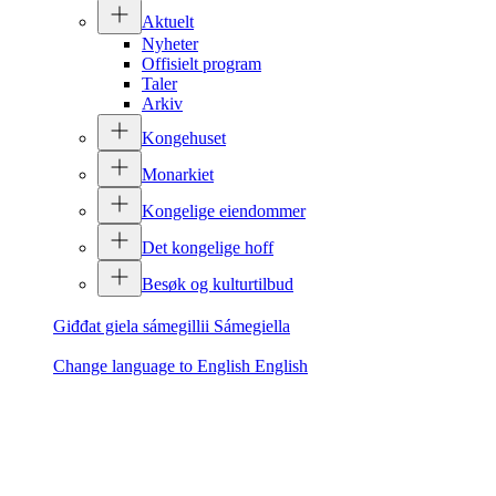
Aktuelt
Nyheter
Offisielt program
Taler
Arkiv
Kongehuset
Monarkiet
Kongelige eiendommer
Det kongelige hoff
Besøk og kulturtilbud
Giđđat giela sámegillii
Sámegiella
Change language to English
English