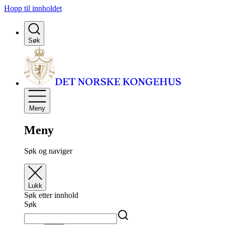
Hopp til innholdet
Søk
Meny
Meny
Søk og naviger
Lukk
Søk etter innhold
Søk