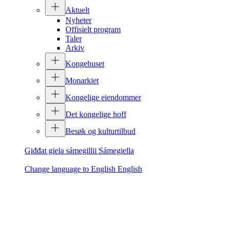
Aktuelt
Nyheter
Offisielt program
Taler
Arkiv
Kongehuset
Monarkiet
Kongelige eiendommer
Det kongelige hoff
Besøk og kulturtilbud
Giđđat giela sámegillii
Sámegiella
Change language to English
English