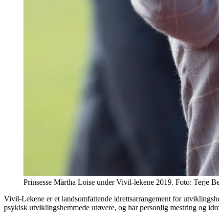
Prinsesse Märtha Loise under Vivil-lekene 2019. Foto: Terje 
Vivil-Lekene er et landsomfattende idrettsarrangement for utviklingshem
psykisk utviklingshemmede utøvere, og har personlig mestring og idrettsg