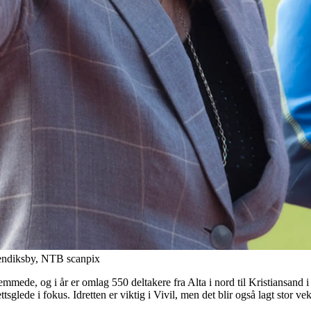
Bendiksby, NTB scanpix
mede, og i år er omlag 550 deltakere fra Alta i nord til Kristiansand i 
lede i fokus. Idretten er viktig i Vivil, men det blir også lagt stor vek