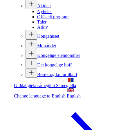
Aktuelt
Nyheter
Offisielt program
Taler
Arkiv
Kongehuset
Monarkiet
Kongelige eiendommer
Det kongelige hoff
Besøk og kulturtilbud
Giđđat giela sámegillii
Sámegiella
Change language to English
English