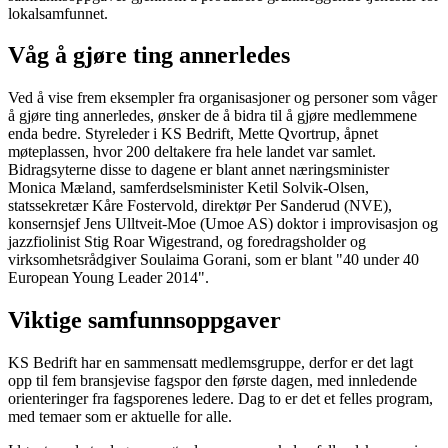
lokalsamfunnet.
Våg å gjøre ting annerledes
Ved å vise frem eksempler fra organisasjoner og personer som våger
å gjøre ting annerledes, ønsker de å bidra til å gjøre medlemmene
enda bedre. Styreleder i KS Bedrift, Mette Qvortrup, åpnet
møteplassen, hvor 200 deltakere fra hele landet var samlet.
Bidragsyterne disse to dagene er blant annet næringsminister
Monica Mæland, samferdselsminister Ketil Solvik-Olsen,
statssekretær Kåre Fostervold, direktør Per Sanderud (NVE),
konsernsjef Jens Ulltveit-Moe (Umoe AS) doktor i improvisasjon og
jazzfiolinist Stig Roar Wigestrand, og foredragsholder og
virksomhetsrådgiver Soulaima Gorani, som er blant "40 under 40
European Young Leader 2014".
Viktige samfunnsoppgaver
KS Bedrift har en sammensatt medlemsgruppe, derfor er det lagt
opp til fem bransjevise fagspor den første dagen, med innledende
orienteringer fra fagsporenes ledere. Dag to er det et felles program,
med temaer som er aktuelle for alle.