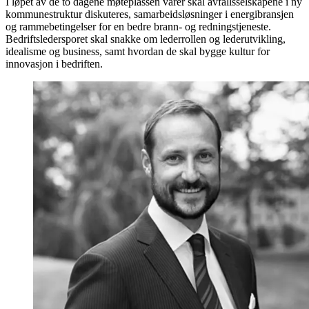
I løpet av de to dagene møteplassen varer skal avfallsselskapene i ny
kommunestruktur diskuteres, samarbeidsløsninger i energibransjen
og rammebetingelser for en bedre brann- og redningstjeneste.
Bedriftsledersporet skal snakke om lederrollen og lederutvikling,
idealisme og business, samt hvordan de skal bygge kultur for
innovasjon i bedriften.