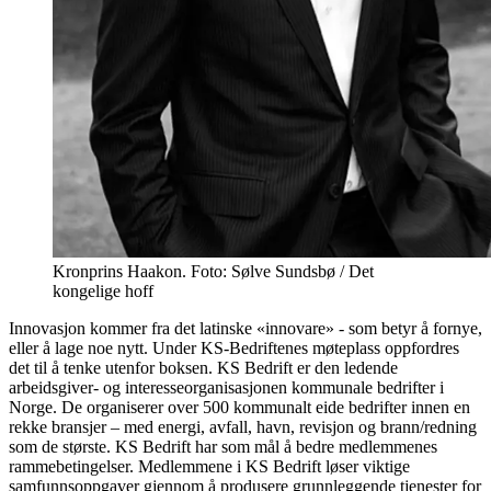
Kronprins Haakon. Foto: Sølve Sundsbø / Det
kongelige hoff
Innovasjon kommer fra det latinske «innovare» - som betyr å fornye,
eller å lage noe nytt. Under KS-Bedriftenes møteplass oppfordres
det til å tenke utenfor boksen. KS Bedrift er den ledende
arbeidsgiver- og interesseorganisasjonen kommunale bedrifter i
Norge. De organiserer over 500 kommunalt eide bedrifter innen en
rekke bransjer – med energi, avfall, havn, revisjon og brann/redning
som de største. KS Bedrift har som mål å bedre medlemmenes
rammebetingelser. Medlemmene i KS Bedrift løser viktige
samfunnsoppgaver gjennom å produsere grunnleggende tjenester for