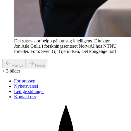
Det satses stor beløp på kunstig intelligens. Direktør
Jon Atle Gulla i forskningssenteret NorwAI hos NTNU
forteller. Foto: Sven Gj. Gjeruldsen, Det kongelige hoff
Forrige
Neste
+
3
bilder
For pressen
Nyhetsvarsel
Ledige stillinger
Kontakt oss