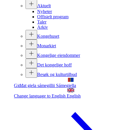
Aktuelt
Nyheter
Offisielt program
Taler
Arkiv
Kongehuset
Monarkiet
Kongelige eiendommer
Det kongelige hoff
Besøk og kulturtilbud
Giđđat giela sámegillii
Sámegiella
Change language to English
English