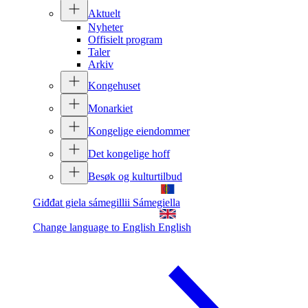
Aktuelt
Nyheter
Offisielt program
Taler
Arkiv
Kongehuset
Monarkiet
Kongelige eiendommer
Det kongelige hoff
Besøk og kulturtilbud
Giđđat giela sámegillii
Sámegiella
Change language to English
English