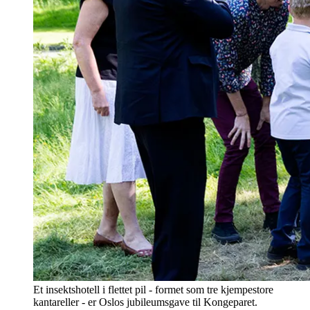
Et insektshotell i flettet pil - formet som tre kjempestore
kantareller - er Oslos jubileumsgave til Kongeparet.