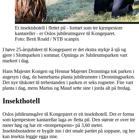
Et insektshotell i flettet pil - formet som tre kjempestore
kantareller - er Oslos jubileumsgave til Kongeparet.
Foto: Berit Roald / NTB scanpix
I høve 25-årsjubileet til Kongeparet er det ekstra mykje å sjå og
gjere i Slottsparken i sommar. Opninga av Jubileumsparken vart
markert i dag.
Hans Majestet Kongen og Hennar Majestet Dronninga tok parken i
augesyn i dag, da barnebarna planta jubileumstre i Dronningparken.
Det nye tilskotet til trebestanden i parken er seks rognetre. Fire vart
planta i dag, mens Marius og Maud sette sine i jorda alt på fredag.
Insekthotell
Oslos jubileumsgåve til Kongeparet er eit insekthotell. Det er forma
som kjempestore kantarellar laga av fletta pil. Den største er over tre
meter høg og har eit «trompetspenn» på 3,60 meter.
Insektsbustadene er bygde inn i det smale partiet på soppane, og her
kan insekta leggje egga sine.