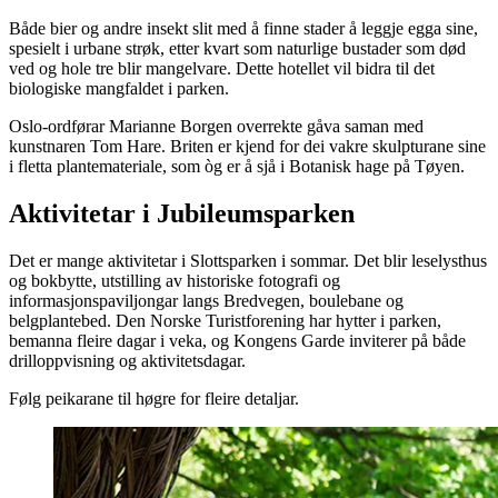
Både bier og andre insekt slit med å finne stader å leggje egga sine,
spesielt i urbane strøk, etter kvart som naturlige bustader som død
ved og hole tre blir mangelvare. Dette hotellet vil bidra til det
biologiske mangfaldet i parken.
Oslo-ordførar Marianne Borgen overrekte gåva saman med
kunstnaren Tom Hare. Briten er kjend for dei vakre skulpturane sine
i fletta plantemateriale, som òg er å sjå i Botanisk hage på Tøyen.
Aktivitetar i Jubileumsparken
Det er mange aktivitetar i Slottsparken i sommar. Det blir leselysthus
og bokbytte, utstilling av historiske fotografi og
informasjonspaviljongar langs Bredvegen, boulebane og
belgplantebed. Den Norske Turistforening har hytter i parken,
bemanna fleire dagar i veka, og Kongens Garde inviterer på både
drilloppvisning og aktivitetsdagar.
Følg peikarane til høgre for fleire detaljar.