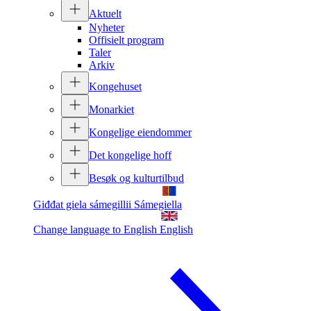
Aktuelt
Nyheter
Offisielt program
Taler
Arkiv
Kongehuset
Monarkiet
Kongelige eiendommer
Det kongelige hoff
Besøk og kulturtilbud
Giđđat giela sámegillii
Sámegiella
Change language to English
English