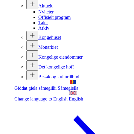
Aktuelt
Nyheter
Offisielt program
Taler
Arkiv
Kongehuset
Monarkiet
Kongelige eiendommer
Det kongelige hoff
Besøk og kulturtilbud
Giđđat giela sámegillii
Sámegiella
Change language to English
English