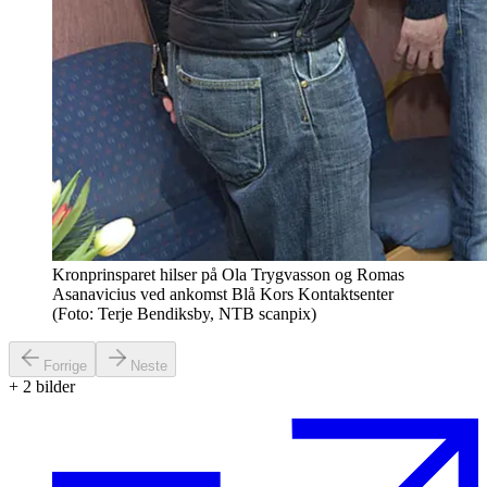
Kronprinsparet hilser på Ola Trygvasson og Romas
Asanavicius ved ankomst Blå Kors Kontaktsenter
(Foto: Terje Bendiksby, NTB scanpix)
Forrige
Neste
+
2
bilder