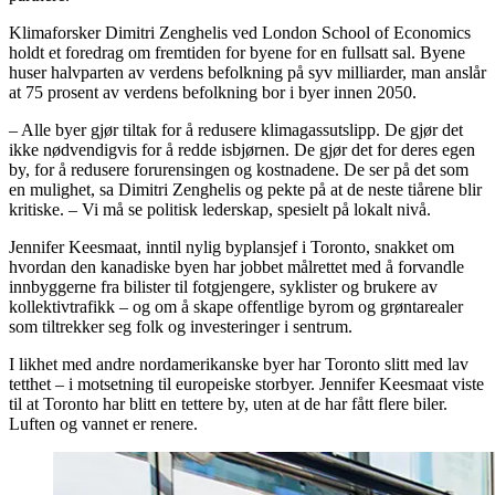
Klimaforsker Dimitri Zenghelis ved London School of Economics
holdt et foredrag om fremtiden for byene for en fullsatt sal. Byene
huser halvparten av verdens befolkning på syv milliarder, man anslår
at 75 prosent av verdens befolkning bor i byer innen 2050.
– Alle byer gjør tiltak for å redusere klimagassutslipp. De gjør det
ikke nødvendigvis for å redde isbjørnen. De gjør det for deres egen
by, for å redusere forurensingen og kostnadene. De ser på det som
en mulighet, sa Dimitri Zenghelis og pekte på at de neste tiårene blir
kritiske. – Vi må se politisk lederskap, spesielt på lokalt nivå.
Jennifer Keesmaat, inntil nylig byplansjef i Toronto, snakket om
hvordan den kanadiske byen har jobbet målrettet med å forvandle
innbyggerne fra bilister til fotgjengere, syklister og brukere av
kollektivtrafikk – og om å skape offentlige byrom og grøntarealer
som tiltrekker seg folk og investeringer i sentrum.
I likhet med andre nordamerikanske byer har Toronto slitt med lav
tetthet – i motsetning til europeiske storbyer. Jennifer Keesmaat viste
til at Toronto har blitt en tettere by, uten at de har fått flere biler.
Luften og vannet er renere.