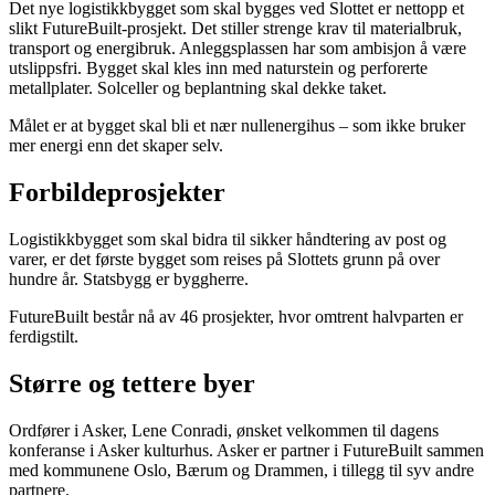
Det nye logistikkbygget som skal bygges ved Slottet er nettopp et
slikt FutureBuilt-prosjekt. Det stiller strenge krav til materialbruk,
transport og energibruk. Anleggsplassen har som ambisjon å være
utslippsfri. Bygget skal kles inn med naturstein og perforerte
metallplater. Solceller og beplantning skal dekke taket.
Målet er at bygget skal bli et nær nullenergihus – som ikke bruker
mer energi enn det skaper selv.
Forbildeprosjekter
Logistikkbygget som skal bidra til sikker håndtering av post og
varer, er det første bygget som reises på Slottets grunn på over
hundre år. Statsbygg er byggherre.
FutureBuilt består nå av 46 prosjekter, hvor omtrent halvparten er
ferdigstilt.
Større og tettere byer
Ordfører i Asker, Lene Conradi, ønsket velkommen til dagens
konferanse i Asker kulturhus. Asker er partner i FutureBuilt sammen
med kommunene Oslo, Bærum og Drammen, i tillegg til syv andre
partnere.