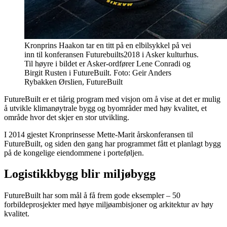
Kronprins Haakon tar en titt på en elbilsykkel på vei
inn til konferansen Futurebuilts2018 i Asker kulturhus.
Til høyre i bildet er Asker-ordfører Lene Conradi og
Birgit Rusten i FutureBuilt. Foto: Geir Anders
Rybakken Ørslien, FutureBuilt
FutureBuilt er et tiårig program med visjon om å vise at det er mulig
å utvikle klimanøytrale bygg og byområder med høy kvalitet, et
område hvor det skjer en stor utvikling.
I 2014 gjestet Kronprinsesse Mette-Marit årskonferansen til
FutureBuilt, og siden den gang har programmet fått et planlagt bygg
på de kongelige eiendommene i porteføljen.
Logistikkbygg blir miljøbygg
FutureBuilt har som mål å få frem gode eksempler – 50
forbildeprosjekter med høye miljøambisjoner og arkitektur av høy
kvalitet.