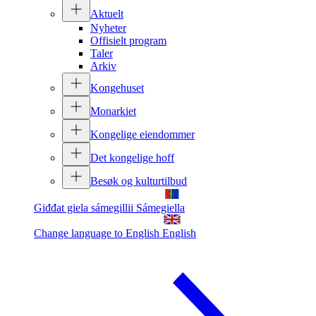
Aktuelt
Nyheter
Offisielt program
Taler
Arkiv
Kongehuset
Monarkiet
Kongelige eiendommer
Det kongelige hoff
Besøk og kulturtilbud
Giđđat giela sámegillii
Sámegiella
Change language to English
English