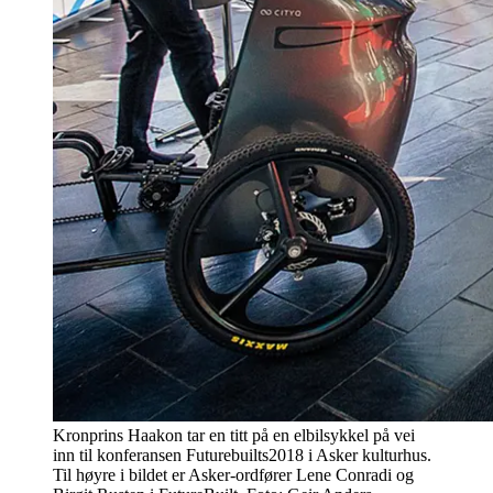
Kronprins Haakon tar en titt på en elbilsykkel på vei
inn til konferansen Futurebuilts2018 i Asker kulturhus.
Til høyre i bildet er Asker-ordfører Lene Conradi og