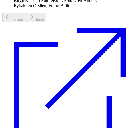
Birgit Rusten i FutureBuilt. Foto: Geir Anders
Rybakken Ørslien, FutureBuilt
Forrige
Neste