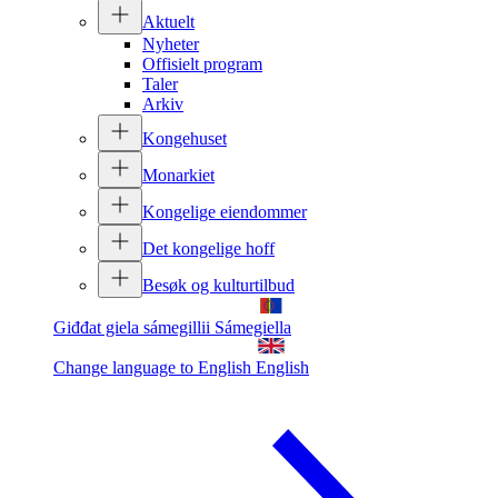
Aktuelt
Nyheter
Offisielt program
Taler
Arkiv
Kongehuset
Monarkiet
Kongelige eiendommer
Det kongelige hoff
Besøk og kulturtilbud
Giđđat giela sámegillii
Sámegiella
Change language to English
English