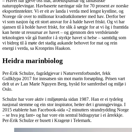
– Havet har gjeve oss mat, arbeidsplassar og fantastiske
naturopplevingar. Havbaserte næringar står for 70 prosent av norske
eksportinntekter. Vi er eit av landa i verda med lengst kystline, og
Norege rår over to millionar kvadratkilometer med hav. Derfor ber
vi som nasjon òg eit stort ansvar for å halde havet friskt. Og vi har
sjansen til å holde havet friskt, for slik å sørgje for at vi òg i framtida
kan hente ut ressursar av havet – og gjennom den verdsleiande
teknologien vår gå framfor i å styrkje havet si helse – samtidig som
vi bidreg til å møte det stadig aukande behovet for mat og rein
energi i verda, sa Kronprins Haakon.
Heidra marinbiolog
Per-Erik Schulze, fagrådgjevar i Naturvernforbundet, fekk
Gullklypa 2017 for innsatsen sin mot marin forsøpling. Prisen vart
delt ut av Lan Marie Nguyen Berg, byråd for samferdsel og miljø i
Oslo.
Schulze har vore aktiv i miljørørsla sidan 1987. Han er ei tydeleg
nasjonal stemme og ein stor inspirator, heiter det i grunngjevinga. I
2015 etablerte han Facebook-sida «2 minutters strandrydding Norge
– se hva jeg fant» og har vore ein sentral bidragsytar i ei årrekkje.
Per-Erik Schulze er busett i Kragerø i Telemark.