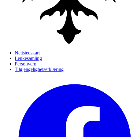
Nettstedskart
Lenkesamling
Personvern
Tilgjengelighetserklæring