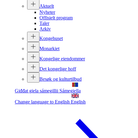
Aktuelt
Nyheter
Offisielt program
Taler
Arkiv
Kongehuset
Monarkiet
Kongelige eiendommer
Det kongelige hoff
Besøk og kulturtilbud
Giđđat giela sámegillii
Sámegiella
Change language to English
English