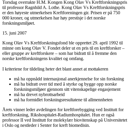
Torsdag overrakte H.M. Kongen Kong Olav Vs Kreftforskningspris
til professor Ragnhild A. Lothe. Kong Olav Vs Kreftforskningspris
er den høyeste utmerkelsen Kreftforeningen gir. Prisen er på 750
000 kroner, og utmerkelsen har høy prestisje i det norske
forskningsmiljøet.
15. juni 2007
Kong Olav Vs Kreftforskningsfond ble opprettet 29. april 1992 til
minne om kong Olav V. Fondet deler ut en pris til en kreftforsker –
eller gruppe av kreftforskere – som har bidratt til å fremme den
norske kreftforskningens kvalitet og omfang.
I kriteriene for tildeling heter det blant annet at mottakeren
må ha oppnådd internasjonal anerkjennelse for sin forskning
må ha bidratt over tid med å styrke og bygge opp norske
forskningsmiljøer gjennom sitt vitenskapelige engasjement
må ha drevet nybrottsarbeid
må ha formidlet forskningsresultatene til allmennheten
Årets vinner leder avdelingen for kreftforebygging ved Institutt for
kreftforskning, Rikshospitalet-Radiumhospitalet. Hun er også
professor II ved Institutt for molekylær biovitenskap på Universitetet
i Oslo og nestleder i Senter for kreft biomedisin.