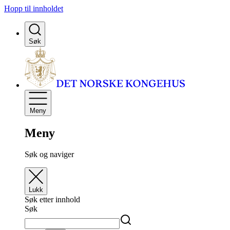
Hopp til innholdet
Søk
Meny
Meny
Søk og naviger
Lukk
Søk etter innhold
Søk