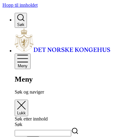
Hopp til innholdet
Søk
Meny
Meny
Søk og naviger
Lukk
Søk etter innhold
Søk