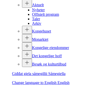
Aktuelt
Nyheter
Offisielt program
Taler
Arkiv
Kongehuset
Monarkiet
Kongelige eiendommer
Det kongelige hoff
Besøk og kulturtilbud
Giđđat giela sámegillii
Sámegiella
Change language to English
English