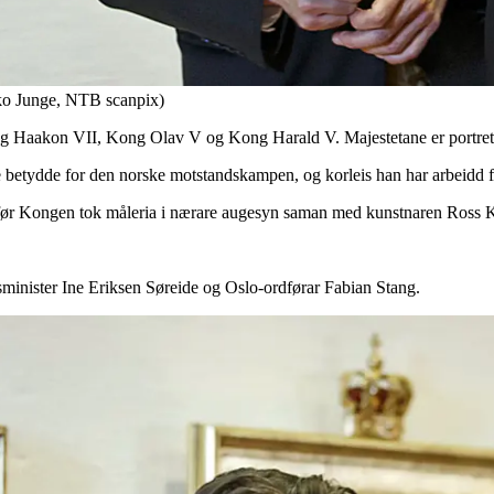
ko Junge, NTB scanpix)
g Haakon VII, Kong Olav V og Kong Harald V. Majestetane er portretter
e betydde for den norske motstandskampen, og korleis han har arbeidd f
 før Kongen tok måleria i nærare augesyn saman med kunstnaren Ross 
sminister Ine Eriksen Søreide og Oslo-ordførar Fabian Stang.