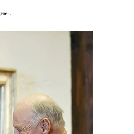
gene».