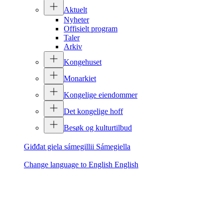
Aktuelt
Nyheter
Offisielt program
Taler
Arkiv
Kongehuset
Monarkiet
Kongelige eiendommer
Det kongelige hoff
Besøk og kulturtilbud
Giđđat giela sámegillii
Sámegiella
Change language to English
English