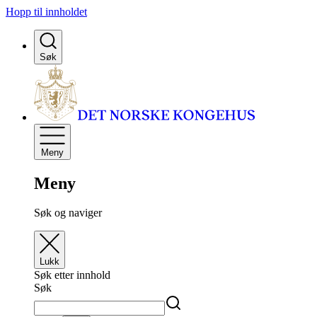
Hopp til innholdet
Søk
Meny
Meny
Søk og naviger
Lukk
Søk etter innhold
Søk