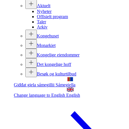
Aktuelt
Nyheter
Offisielt program
Taler
Arkiv
Kongehuset
Monarkiet
Kongelige eiendommer
Det kongelige hoff
Besøk og kulturtilbud
Giđđat giela sámegillii
Sámegiella
Change language to English
English