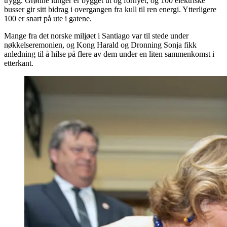
trygg. Grønne lunger er bygget ut og fornyet, og 100 elektriske
busser gir sitt bidrag i overgangen fra kull til ren energi. Ytterligere
100 er snart på ute i gatene.
Mange fra det norske miljøet i Santiago var til stede under
nøkkelseremonien, og Kong Harald og Dronning Sonja fikk
anledning til å hilse på flere av dem under en liten sammenkomst i
etterkant.