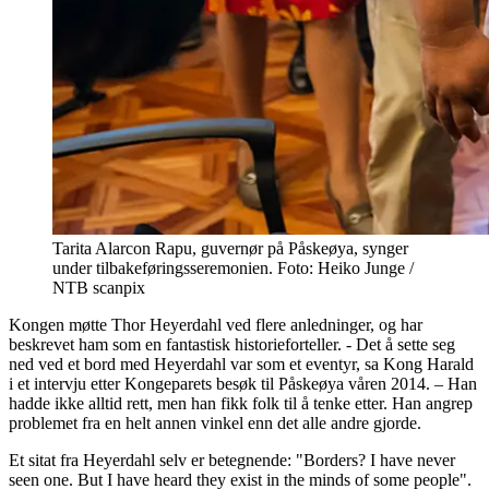
Tarita Alarcon Rapu, guvernør på Påskeøya, synger
under tilbakeføringsseremonien. Foto: Heiko Junge /
NTB scanpix
Kongen møtte Thor Heyerdahl ved flere anledninger, og har
beskrevet ham som en fantastisk historieforteller. - Det å sette seg
ned ved et bord med Heyerdahl var som et eventyr, sa Kong Harald
i et intervju etter Kongeparets besøk til Påskeøya våren 2014. – Han
hadde ikke alltid rett, men han fikk folk til å tenke etter. Han angrep
problemet fra en helt annen vinkel enn det alle andre gjorde.
Et sitat fra Heyerdahl selv er betegnende: "Borders? I have never
seen one. But I have heard they exist in the minds of some people".