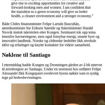
give rise to exciting opportunities for creative and
forward-looking men and women. I am confident that
the transition to a green economy will give us better
health, a cleaner environment and a stronger economy."
Både Chiles finansminister Felipe Larraín Bascuñán,
utenriksminister Ine Eriksen Søreide og fiskeriminister Harald
Nesvik inntok talerstolen etter Kongen. Seminaret tok opp tema
innenfor havnæringene, men også fornybar energi, smarte byer og
innovativt landbruk. Norske og chilenske bedrifter fikk utveksle
idéer og erfaringer og knytte kontakter for videre samarbeid.
Nøklene til Santiago
I ettermiddag hadde Kongen og Dronningen gleden av å bli utnevnt
til æresborgere av Santiago. Under en seremoni hos ordfører Felipe
Alessandri fikk Kongeparet overlevert byens nøkler som et synlig
tegn på hedersbevisningen.