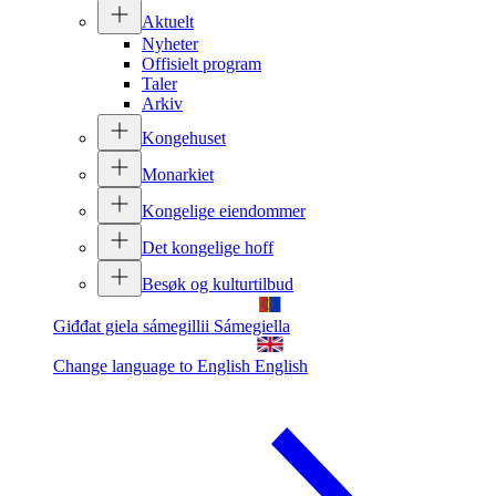
Aktuelt
Nyheter
Offisielt program
Taler
Arkiv
Kongehuset
Monarkiet
Kongelige eiendommer
Det kongelige hoff
Besøk og kulturtilbud
Giđđat giela sámegillii
Sámegiella
Change language to English
English