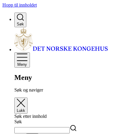
Hopp til innholdet
Søk
Meny
Meny
Søk og naviger
Lukk
Søk etter innhold
Søk