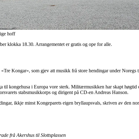
ige hoff
er klokka 18.30. Arrangementet er gratis og ope for alle.
g «Tre Kongar», som gjev att musikk frå store hendingar under Noregs t
nga til kongehusa i Europa vore sterk. Militærmusikken har skapt høgtid
i Forsvarets stabsmusikkorps og dirigent på CD-en Andreas Hanson.
endingar, ikkje minst Kongeparets eigen bryllaupsvals, skriven av den 
de frå Akershus til Slottsplassen