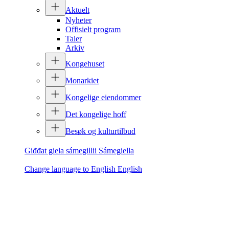
Aktuelt
Nyheter
Offisielt program
Taler
Arkiv
Kongehuset
Monarkiet
Kongelige eiendommer
Det kongelige hoff
Besøk og kulturtilbud
Giđđat giela sámegillii
Sámegiella
Change language to English
English