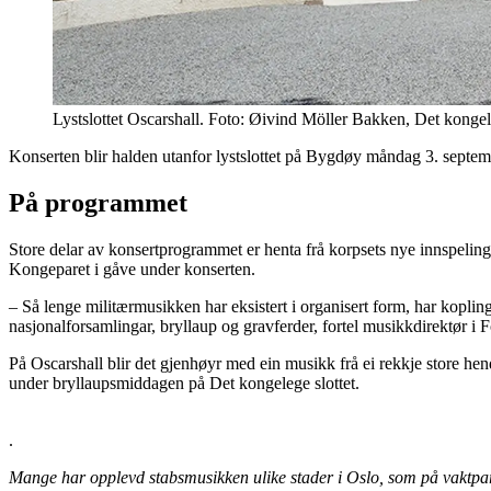
Lystslottet Oscarshall. Foto: Øivind Möller Bakken, Det kongel
Konserten blir halden utanfor lystslottet på Bygdøy måndag 3. septemb
På programmet
Store delar av konsertprogrammet er henta frå korpsets nye innspelin
Kongeparet i gåve under konserten.
– Så lenge militærmusikken har eksistert i organisert form, har kopli
nasjonalforsamlingar, bryllaup og gravferder, fortel musikkdirektør 
På Oscarshall blir det gjenhøyr med ein musikk frå ei rekkje store h
under bryllaupsmiddagen på Det kongelege slottet.
.
Mange har opplevd stabsmusikken ulike stader i Oslo, som på vaktpara