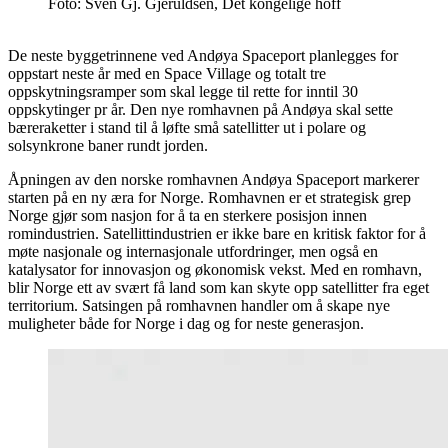
Foto: Sven Gj. Gjeruldsen, Det kongelige hoff
De neste byggetrinnene ved Andøya Spaceport planlegges for
oppstart neste år med en Space Village og totalt tre
oppskytningsramper som skal legge til rette for inntil 30
oppskytinger pr år. Den nye romhavnen på Andøya skal sette
bæreraketter i stand til å løfte små satellitter ut i polare og
solsynkrone baner rundt jorden.
Åpningen av den norske romhavnen Andøya Spaceport markerer
starten på en ny æra for Norge. Romhavnen er et strategisk grep
Norge gjør som nasjon for å ta en sterkere posisjon innen
romindustrien. Satellittindustrien er ikke bare en kritisk faktor for å
møte nasjonale og internasjonale utfordringer, men også en
katalysator for innovasjon og økonomisk vekst. Med en romhavn,
blir Norge ett av svært få land som kan skyte opp satellitter fra eget
territorium. Satsingen på romhavnen handler om å skape nye
muligheter både for Norge i dag og for neste generasjon.