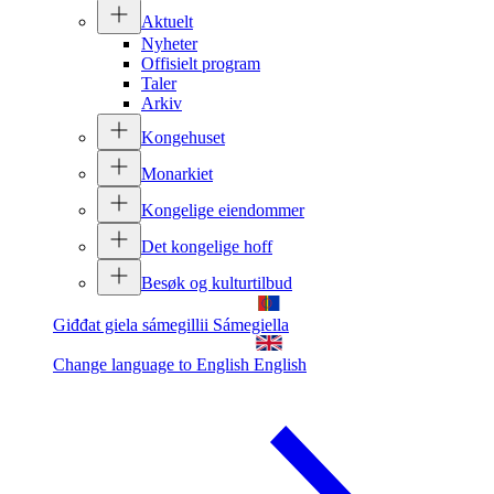
Aktuelt
Nyheter
Offisielt program
Taler
Arkiv
Kongehuset
Monarkiet
Kongelige eiendommer
Det kongelige hoff
Besøk og kulturtilbud
Giđđat giela sámegillii
Sámegiella
Change language to English
English