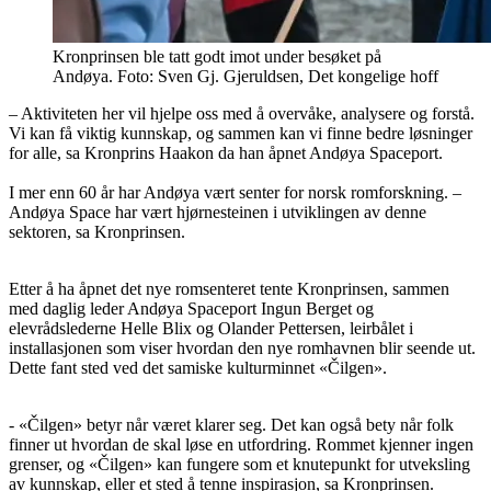
Kronprinsen ble tatt godt imot under besøket på
Andøya. Foto: Sven Gj. Gjeruldsen, Det kongelige hoff
– Aktiviteten her vil hjelpe oss med å overvåke, analysere og forstå.
Vi kan få viktig kunnskap, og sammen kan vi finne bedre løsninger
for alle, sa Kronprins Haakon da han åpnet Andøya Spaceport.
I mer enn 60 år har Andøya vært senter for norsk romforskning. –
Andøya Space har vært hjørnesteinen i utviklingen av denne
sektoren, sa Kronprinsen.
Etter å ha åpnet det nye romsenteret tente Kronprinsen, sammen
med daglig leder Andøya Spaceport Ingun Berget og
elevrådslederne Helle Blix og Olander Pettersen, leirbålet i
installasjonen som viser hvordan den nye romhavnen blir seende ut.
Dette fant sted ved det samiske kulturminnet «Čilgen».
- «Čilgen» betyr når været klarer seg. Det kan også bety når folk
finner ut hvordan de skal løse en utfordring. Rommet kjenner ingen
grenser, og «Čilgen» kan fungere som et knutepunkt for utveksling
av kunnskap, eller et sted å tenne inspirasjon, sa Kronprinsen.