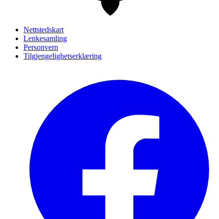
Nettstedskart
Lenkesamling
Personvern
Tilgjengelighetserklæring