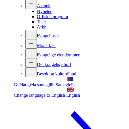
Aktuelt
Nyheter
Offisielt program
Taler
Arkiv
Kongehuset
Monarkiet
Kongelige eiendommer
Det kongelige hoff
Besøk og kulturtilbud
Giđđat giela sámegillii
Sámegiella
Change language to English
English