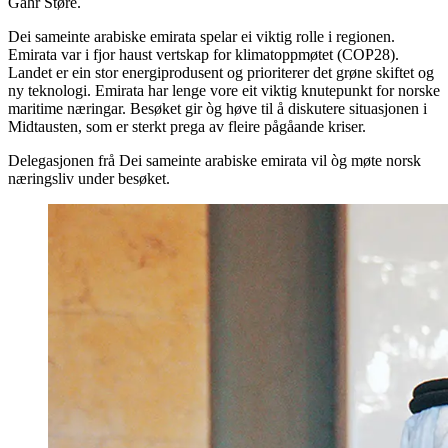
Gahr Støre.
Dei sameinte arabiske emirata spelar ei viktig rolle i regionen.
Emirata var i fjor haust vertskap for klimatoppmøtet (COP28).
Landet er ein stor energiprodusent og prioriterer det grøne skiftet og
ny teknologi. Emirata har lenge vore eit viktig knutepunkt for norske
maritime næringar. Besøket gir òg høve til å diskutere situasjonen i
Midtausten, som er sterkt prega av fleire pågåande kriser.
Delegasjonen frå Dei sameinte arabiske emirata vil òg møte norsk
næringsliv under besøket.