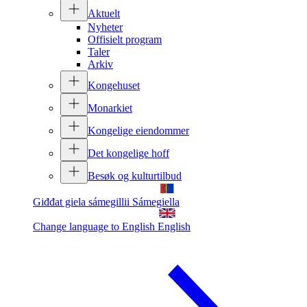
Aktuelt
Nyheter
Offisielt program
Taler
Arkiv
Kongehuset
Monarkiet
Kongelige eiendommer
Det kongelige hoff
Besøk og kulturtilbud
Giđđat giela sámegillii
Sámegiella
Change language to English
English