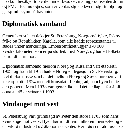
Haakon besøkjer to av dei under besøket: målingprodusenten Jotun
og FMC Technologies, som er verdas største leverandør til olje- og
gassproduksjon på havbotnen.
Diplomatisk samband
Generalkonsulatet dekkjer St. Petersburg, Novgorod fylke, Pskov
fylke og Republikken Karelia, som alle hadde representantar til
stades under markeringa. Embetsområdet utgjer 370 000
kvadratkilometer, som er på storleik med Noreg, og har eit folketal
på rundt ni millionar.
Diplomatisk samband mellom Noreg og Russland vart etablert i
1905, og fram til 1918 hadde Noreg en legasjon i St. Petersburg.
Det diplomatiske sambandet mellom Noreg og Sovjetunionen vart
teke opp att i 1924 med eit konsulat i Leningrad, som byen heitte
den gongen. Men i 1938 vart generalkonsulatet nedlagt – for å bli
opna att 45 år seinare, i 1993.
Vindauget mot vest
St. Petersburg vart grunnlagd av Peter den store i 1703 som hans
«vindauge mot vest». Byen har rundt fem millionar menneske og er
eit viktig industrielt og økonomisk senter. Her ligg sentrale russiske