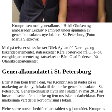
Kronprinsen med generalkonsul Heidi Olufsen og
ambassadør Leidulv Namtvedt under åpningen av
generalkonsulatets nye lokaler i St. Petersburg (Foto:
Mariia Slepkova)
Med på reisa er statssekretær Dilek Ayhan frå Nærings- og
fiskeridepartementet, statssekretær Kåre Fostervold frå Olje- og
energidepartementet og statssekretær Bård Glad Pedersen frå
Utanriksdepartementet.
Generalkonsulatet i St. Petersburg
Etter at han kom fram i dag, var Kronprinsen til stades på ei
markering av dei nye lokala til det norske generalkonsulatet i St.
Petersburg. Generalkonsulatet flytta inn i slutten av mai 2013 og
husar ti tilsette – fem norske og fem russiske medarbeidarar. Etter
markeringa vart det ei kort omvising i lokala.
Fleire større norske bedrifter har etablert seg i området. Kronprins