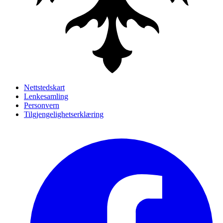
Nettstedskart
Lenkesamling
Personvern
Tilgjengelighetserklæring