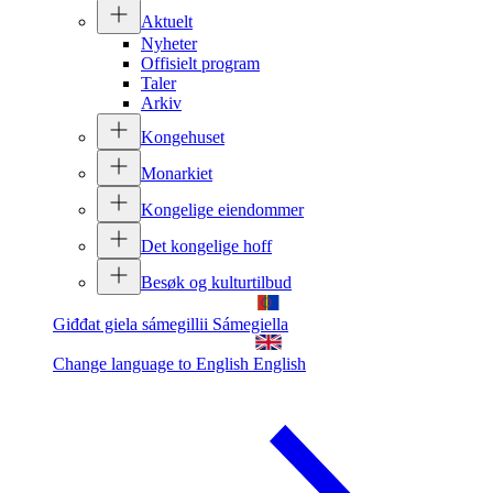
Aktuelt
Nyheter
Offisielt program
Taler
Arkiv
Kongehuset
Monarkiet
Kongelige eiendommer
Det kongelige hoff
Besøk og kulturtilbud
Giđđat giela sámegillii
Sámegiella
Change language to English
English