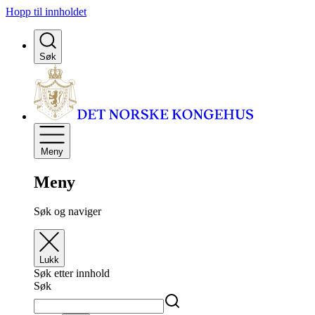
Hopp til innholdet
Søk
Meny
Meny
Søk og naviger
Lukk
Søk etter innhold
Søk