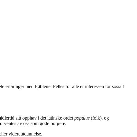
e erfaringer med Pøblene. Felles for alle er interessen for sosialt
lertid sitt opphav i det latinske ordet
populus
(folk), og
 forventes av oss som gode borgere.
eller videreutdannelse.