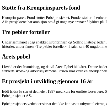
Støtte fra Kronprinsparets fond
Kronprinsparets Fond støtter Pøbelprosjektet. Fondet støtter til enhve
Alle prosjektene har ambisjon om å gi unge nye arenaer å lykkes på. 
Tre pøbler forteller
Under seminaret i dag snakket Kronprinsen og Solfrid Flateby, lede
historier, under fanen «Tre pøbler forteller». I salen satt 40 ungdomme
Årets pøbel
I kveld er det festmiddag, og da vil Årets Pøbel bli kåret. Denne heder
etablerte skole- og arbeidssystemene. Prisen skal være en anerkjennels
Et prosjekt i utvikling gjennom 16 år
Eddi Eidsvåg startet det hele i 1997 med kurs for enslige forsørgere. 
Pøbelprosjektet AS.
Pøbelprosjektets vedtekter sier at det ikke kan tas ut utbytte til eier