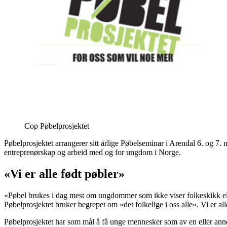
Cop Pøbelprosjektet
Pøbelprosjektet arrangerer sitt årlige Pøbelseminar i Arendal 6. og 7. n
entreprenørskap og arbeid med og for ungdom i Norge.
«Vi er alle født pøbler»
«Pøbel brukes i dag mest om ungdommer som ikke viser folkeskikk eller 
Pøbelprosjektet bruker begrepet om «det folkelige i oss alle». Vi er a
Pøbelprosjektet har som mål å få unge mennesker som av en eller annen 