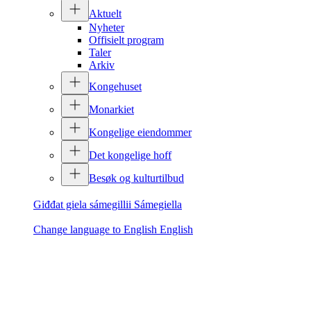
Aktuelt
Nyheter
Offisielt program
Taler
Arkiv
Kongehuset
Monarkiet
Kongelige eiendommer
Det kongelige hoff
Besøk og kulturtilbud
Giđđat giela sámegillii
Sámegiella
Change language to English
English