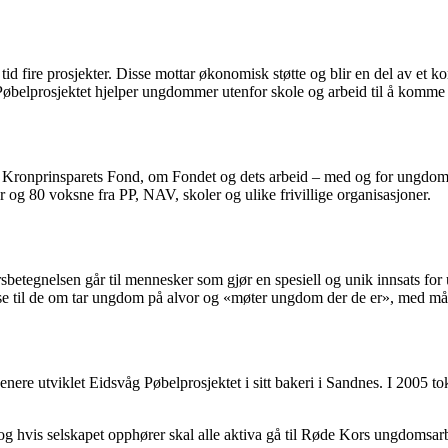
r tid fire prosjekter. Disse mottar økonomisk støtte og blir en del av et
Pøbelprosjektet hjelper ungdommer utenfor skole og arbeid til å komme u
r i Kronprinsparets Fond, om Fondet og dets arbeid – med og for ung
r og 80 voksne fra PP, NAV, skoler og ulike frivillige organisasjoner.
sbetegnelsen går til mennesker som gjør en spesiell og unik innsats for u
e til de om tar ungdom på alvor og «møter ungdom der de er», med målset
Senere utviklet Eidsvåg Pøbelprosjektet i sitt bakeri i Sandnes. I 2005 
ne, og hvis selskapet opphører skal alle aktiva gå til Røde Kors ungdoms