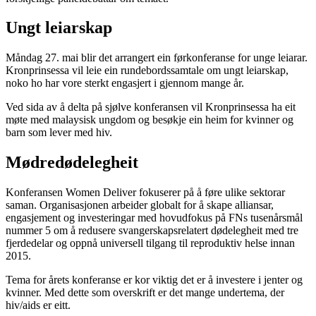
Ungt leiarskap
Måndag 27. mai blir det arrangert ein førkonferanse for unge leiarar.
Kronprinsessa vil leie ein rundebordssamtale om ungt leiarskap,
noko ho har vore sterkt engasjert i gjennom mange år.
Ved sida av å delta på sjølve konferansen vil Kronprinsessa ha eit
møte med malaysisk ungdom og besøkje ein heim for kvinner og
barn som lever med hiv.
Mødredødelegheit
Konferansen Women Deliver fokuserer på å føre ulike sektorar
saman. Organisasjonen arbeider globalt for å skape alliansar,
engasjement og investeringar med hovudfokus på FNs tusenårsmål
nummer 5 om å redusere svangerskapsrelatert dødelegheit med tre
fjerdedelar og oppnå universell tilgang til reproduktiv helse innan
2015.
Tema for årets konferanse er kor viktig det er å investere i jenter og
kvinner. Med dette som overskrift er det mange undertema, der
hiv/aids er eitt.