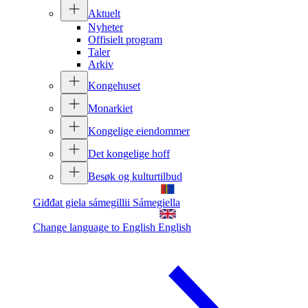
Aktuelt
Nyheter
Offisielt program
Taler
Arkiv
Kongehuset
Monarkiet
Kongelige eiendommer
Det kongelige hoff
Besøk og kulturtilbud
Giđđat giela sámegillii
Sámegiella
Change language to English
English