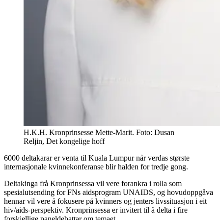
H.K.H. Kronprinsesse Mette-Marit. Foto: Dusan
Reljin, Det kongelige hoff
6000 deltakarar er venta til Kuala Lumpur når verdas største
internasjonale kvinnekonferanse blir halden for tredje gong.
Deltakinga frå Kronprinsessa vil vere forankra i rolla som
spesialutsending for FNs aidsprogram UNAIDS, og hovudoppgåva
hennar vil vere å fokusere på kvinners og jenters livssituasjon i eit
hiv/aids-perspektiv. Kronprinsessa er invitert til å delta i fire
forskjellige paneldebattar om temaet.