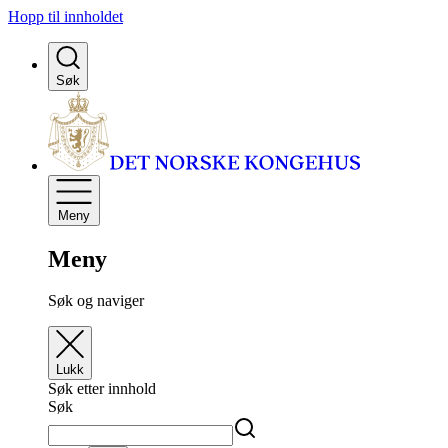
Hopp til innholdet
Søk
Meny
Meny
Søk og naviger
Lukk
Søk etter innhold
Søk