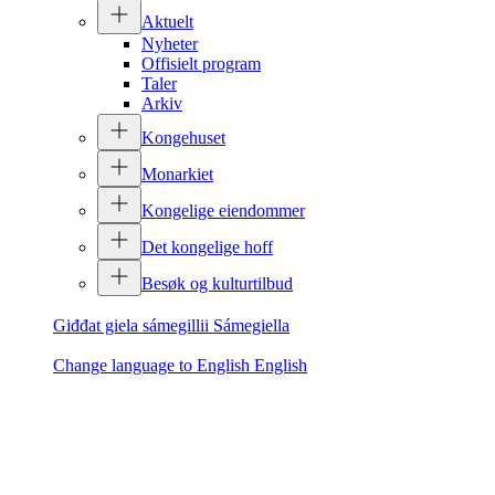
Aktuelt
Nyheter
Offisielt program
Taler
Arkiv
Kongehuset
Monarkiet
Kongelige eiendommer
Det kongelige hoff
Besøk og kulturtilbud
Giđđat giela sámegillii
Sámegiella
Change language to English
English