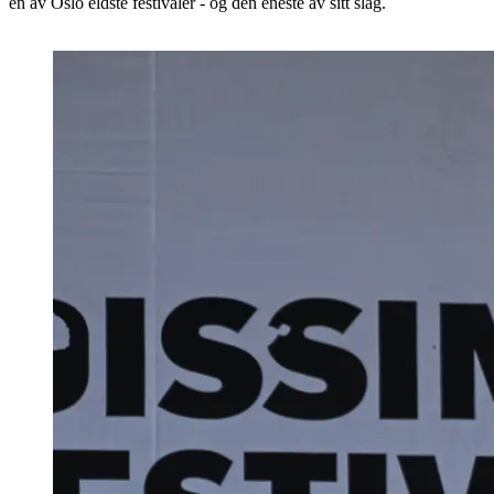
en av Oslo eldste festivaler - og den eneste av sitt slag.