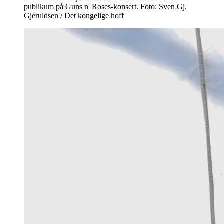
publikum på Guns n' Roses-konsert. Foto: Sven Gj.
Gjeruldsen / Det kongelige hoff