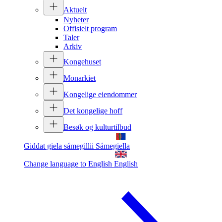
Aktuelt
Nyheter
Offisielt program
Taler
Arkiv
Kongehuset
Monarkiet
Kongelige eiendommer
Det kongelige hoff
Besøk og kulturtilbud
Giđđat giela sámegillii
Sámegiella
Change language to English
English