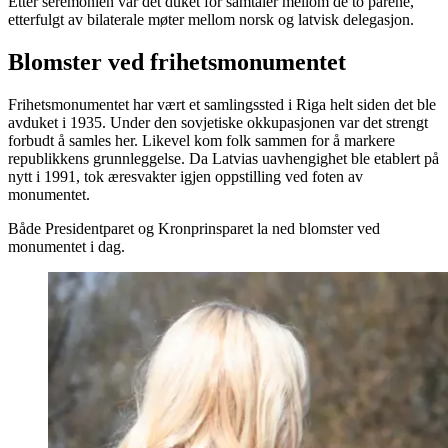
Etter seremonien var det duket for samtaler mellom de to parene,
etterfulgt av bilaterale møter mellom norsk og latvisk delegasjon.
Blomster ved frihetsmonumentet
Frihetsmonumentet har vært et samlingssted i Riga helt siden det ble
avduket i 1935. Under den sovjetiske okkupasjonen var det strengt
forbudt å samles her. Likevel kom folk sammen for å markere
republikkens grunnleggelse. Da Latvias uavhengighet ble etablert på
nytt i 1991, tok æresvakter igjen oppstilling ved foten av
monumentet.
Både Presidentparet og Kronprinsparet la ned blomster ved
monumentet i dag.