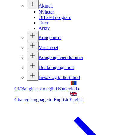
Aktuelt
Nyheter
Offisielt program
Taler
Arkiv
Kongehuset
Monarkiet
Kongelige eiendommer
Det kongelige hoff
Besøk og kulturtilbud
Giđđat giela sámegillii
Sámegiella
Change language to English
English