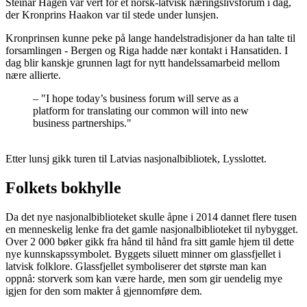
Steinar Hagen var vert for et norsk-latvisk næringslivsforum i dag,
der Kronprins Haakon var til stede under lunsjen.
Kronprinsen kunne peke på lange handelstradisjoner da han talte til
forsamlingen - Bergen og Riga hadde nær kontakt i Hansatiden. I
dag blir kanskje grunnen lagt for nytt handelssamarbeid mellom
nære allierte.
–
"I hope today’s business forum will serve as a
platform for translating our common will into new
business partnerships."
Etter lunsj gikk turen til Latvias nasjonalbibliotek, Lysslottet.
Folkets bokhylle
Da det nye nasjonalbiblioteket skulle åpne i 2014 dannet flere tusen
en menneskelig lenke fra det gamle nasjonalbiblioteket til nybygget.
Over 2 000 bøker gikk fra hånd til hånd fra sitt gamle hjem til dette
nye kunnskapssymbolet. Byggets siluett minner om glassfjellet i
latvisk folklore. Glassfjellet symboliserer det største man kan
oppnå: storverk som kan være harde, men som gir uendelig mye
igjen for den som makter å gjennomføre dem.