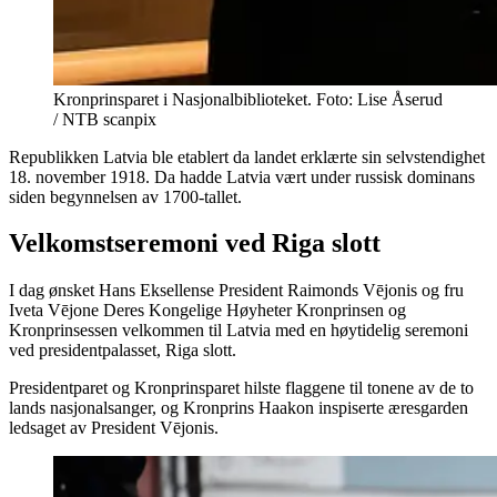
Kronprinsparet i Nasjonalbiblioteket. Foto: Lise Åserud
/ NTB scanpix
Republikken Latvia ble etablert da landet erklærte sin selvstendighet
18. november 1918. Da hadde Latvia vært under russisk dominans
siden begynnelsen av 1700-tallet.
Velkomstseremoni ved Riga slott
I dag ønsket Hans Eksellense President Raimonds Vējonis og fru
Iveta Vējone Deres Kongelige Høyheter Kronprinsen og
Kronprinsessen velkommen til Latvia med en høytidelig seremoni
ved presidentpalasset, Riga slott.
Presidentparet og Kronprinsparet hilste flaggene til tonene av de to
lands nasjonalsanger, og Kronprins Haakon inspiserte æresgarden
ledsaget av President Vējonis.