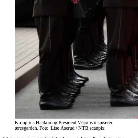
Kronprins Haakon og President Vējonis inspiserer
æresgarden. Foto: Lise Åserud / NTB scanpix