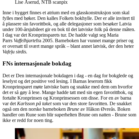
Lise Åserud, NTB scanpix
Inne i bygget finnes et atrium med en glasskonstruksjon som skal
fylles med bøker. Den kalles Folkets bokhylle. Der er alle invitert til
å plassere sin favorittbok, og alle delegasjoner som besøker Latvia
under 100-årsjubileet gir en bok til det latviske folk på denne måten.
I dag var det Kronprinsparets tur. De hadde valgt seg Maria
Parrs
Vaffelhjarte
fra 2005. Barneboken har vunnet mange priser og
er oversatt til svært mange språk – blant annet latvisk, der den heter
Vafeļu sirdis.
FNs internasjonale bokdag
Det er Den internasjonale bokdagen i dag - en dag for bokglede og
leselyst og det positive ved lesing. I Barnas leserom fikk
Kronprinsparet møte latviske barn og snakke med dem om hvorfor
det er så gøy å lese. Mange hadde tatt med sin egen favorittbok, og
fortalte Kronprinsen og Kronprinsessen om disse. For en av barna
var det
Karlsson på taket
som var den store favoritten. De snakket
også om den norske barneboken
Brune
av Håkon Øvreås. Boken
handler om Rune som blir superhelten Brune om natten - Brune som
ikke er redd for noen ting.