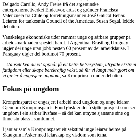
Delgado Carrillo, Andy Freire frå det argentinske
entreprenørnettverket Endeavor, artist og gründer Francisca
Valenzuela fra Chile og forretningsmannen José Galicot Behar.
Leiaren for tankesmia Council of the Americas, Susan Segal, leidde
debatten.
Vanskelege økonomiske tider rammar unge og sårbare grupper på
arbeidsmarknaden spesielt hardt. I Argentina, Brasil og Uruguay
utgjer dei unge utan jobb nesten 60 prosent av dei arbeidslause. I
Paraguay utgjer dei bortimot 70 prosent.
–
Uansett kva du vil oppnå: få eit betre helsesystem, utrydde ekstrem
fattigdom eller skape berekraftig vekst, så får vi langt meir gjort om
vi greier å engasjere ungdom,
sa Kronprinsen under debatten.
Fokus på ungdom
Kronprinsparet er engasjert i arbeid med ungdom og unge leiarar.
Gjennom Kronprinsparets Fond ønskjer dei å støtte prosjekt som ser
ungdom i ein sårbar livsfase – så dei kan utnytte sjansane sine og
finne sin plass i samfunnet.
I januar samla Kronprinsparet eit sekstital unge leiarar heime på
Skaugum i Asker med leiarskap og visdom som tema.