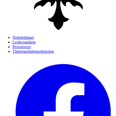
Nettstedskart
Lenkesamling
Personvern
Tilgjengelighetserklæring