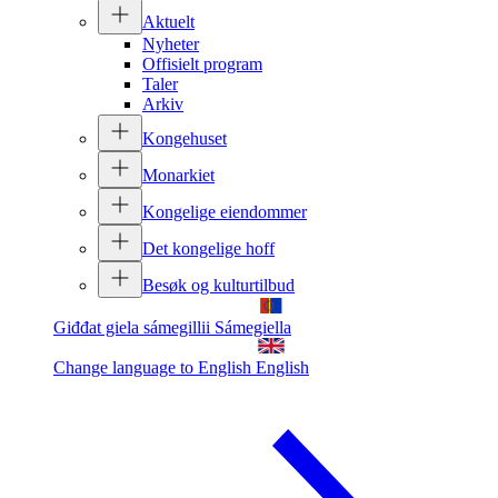
Aktuelt
Nyheter
Offisielt program
Taler
Arkiv
Kongehuset
Monarkiet
Kongelige eiendommer
Det kongelige hoff
Besøk og kulturtilbud
Giđđat giela sámegillii
Sámegiella
Change language to English
English