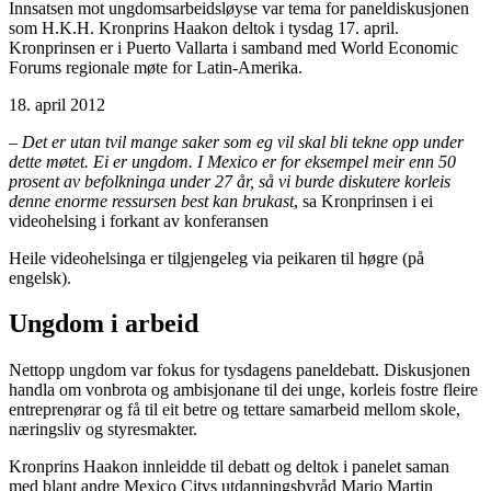
Innsatsen mot ungdomsarbeidsløyse var tema for paneldiskusjonen
som H.K.H. Kronprins Haakon deltok i tysdag 17. april.
Kronprinsen er i Puerto Vallarta i samband med World Economic
Forums regionale møte for Latin-Amerika.
18. april 2012
–
Det er utan tvil mange saker som eg vil skal bli tekne opp under
dette møtet. Ei er ungdom. I Mexico er for eksempel meir enn 50
prosent av befolkninga under 27 år, så vi burde diskutere korleis
denne enorme ressursen best kan brukast
, sa Kronprinsen i ei
videohelsing i forkant av konferansen
Heile videohelsinga er tilgjengeleg via peikaren til høgre (på
engelsk).
Ungdom i arbeid
Nettopp ungdom var fokus for tysdagens paneldebatt. Diskusjonen
handla om vonbrota og ambisjonane til dei unge, korleis fostre fleire
entreprenørar og få til eit betre og tettare samarbeid mellom skole,
næringsliv og styresmakter.
Kronprins Haakon innleidde til debatt og deltok i panelet saman
med blant andre Mexico Citys utdanningsbyråd Mario Martin