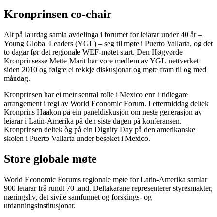
Kronprinsen co-chair
Alt på laurdag samla avdelinga i forumet for leiarar under 40 år –
Young Global Leaders (YGL) – seg til møte i Puerto Vallarta, og det
to dagar før det regionale WEF-møtet start. Den Høgvørde
Kronprinsesse Mette-Marit har vore medlem av YGL-nettverket
siden 2010 og følgte ei rekkje diskusjonar og møte fram til og med
måndag.
Kronprinsen har ei meir sentral rolle i Mexico enn i tidlegare
arrangement i regi av World Economic Forum. I ettermiddag deltek
Kronprins Haakon på ein paneldiskusjon om neste generasjon av
leiarar i Latin-Amerika på den siste dagen på konferansen.
Kronprinsen deltek òg på ein Dignity Day på den amerikanske
skolen i Puerto Vallarta under besøket i Mexico.
Store globale møte
World Economic Forums regionale møte for Latin-Amerika samlar
900 leiarar frå rundt 70 land. Deltakarane representerer styresmakter,
næringsliv, det sivile samfunnet og forskings- og
utdanningsinstitusjonar.