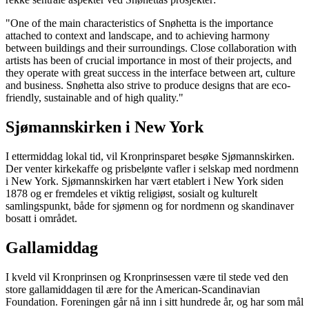
"One of the main characteristics of Snøhetta is the importance
attached to context and landscape, and to achieving harmony
between buildings and their surroundings. Close collaboration with
artists has been of crucial importance in most of their projects, and
they operate with great success in the interface between art, culture
and business. Snøhetta also strive to produce designs that are eco-
friendly, sustainable and of high quality."
Sjømannskirken i New York
I ettermiddag lokal tid, vil Kronprinsparet besøke Sjømannskirken.
Der venter kirkekaffe og prisbelønte vafler i selskap med nordmenn
i New York. Sjømannskirken har vært etablert i New York siden
1878 og er fremdeles et viktig religiøst, sosialt og kulturelt
samlingspunkt, både for sjømenn og for nordmenn og skandinaver
bosatt i området.
Gallamiddag
I kveld vil Kronprinsen og Kronprinsessen være til stede ved den
store gallamiddagen til ære for the American-Scandinavian
Foundation. Foreningen går nå inn i sitt hundrede år, og har som mål