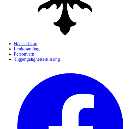
Nettstedskart
Lenkesamling
Personvern
Tilgjengelighetserklæring