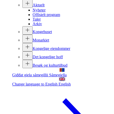
Aktuelt
Nyheter
Offisielt program
Taler
Arkiv
Kongehuset
Monarkiet
Kongelige eiendommer
Det kongelige hoff
Besøk og kulturtilbud
Giđđat giela sámegillii
Sámegiella
Change language to English
English