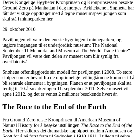
Deres Kongelige Høyheter Kronprinsen og Kronprinsessen besøkte
Ground Zero på Manhattan i dag morges. Arkitektene i Snøhetta har
fått det viktige oppdraget med å tegne museumspaviljongen som
skal stå i minneparken her.
29. oktober 2010
Paviljongen vil være den eneste bygningen i minneparken, og
utgjøre inngangen til et underjordisk museum: The National
September 11 Memorial and Museum at The World Trade Centre”.
Paviljongen vil være den delen av museet som blir synlig fra
overflatenivå.
Snøhetta offentliggjorde sin modell for paviljongen i 2008. To store
stolper som er bevart fra de opprinnelige tvillingtårnene kommer til å
bli sentrale elementer i bygningen. Planen er at paviljongen skal stå
ferdig til 10-årsmarkeringen 11. september 2011. Selve museet vil
åpne i 2012, og det er ventet 2 millioner besøkende hvert år.
The Race to the End of the Earth
Fra Ground Zero reiste Kronprinsen til American Museum of
Natural History for å besøke utstillingen
The Race to the End of the
Earth
. Her skildres det dramatiske kappløpet mellom Amundsen og
Scott for å nå først fram til Sydpolen i 1910-1911. I tillegg til selve