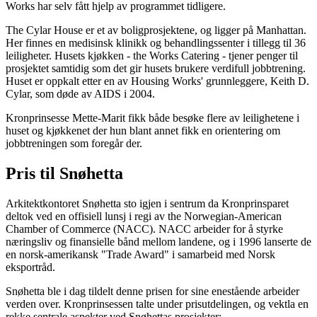
Works har selv fått hjelp av programmet tidligere.
The Cylar House er et av boligprosjektene, og ligger på Manhattan.
Her finnes en medisinsk klinikk og behandlingssenter i tillegg til 36
leiligheter. Husets kjøkken - the Works Catering - tjener penger til
prosjektet samtidig som det gir husets brukere verdifull jobbtrening.
Huset er oppkalt etter en av Housing Works' grunnleggere, Keith D.
Cylar, som døde av AIDS i 2004.
Kronprinsesse Mette-Marit fikk både besøke flere av leilighetene i
huset og kjøkkenet der hun blant annet fikk en orientering om
jobbtreningen som foregår der.
Pris til Snøhetta
Arkitektkontoret Snøhetta sto igjen i sentrum da Kronprinsparet
deltok ved en offisiell lunsj i regi av the Norwegian-American
Chamber of Commerce (NACC). NACC arbeider for å styrke
næringsliv og finansielle bånd mellom landene, og i 1996 lanserte de
en norsk-amerikansk "Trade Award" i samarbeid med Norsk
eksportråd.
Snøhetta ble i dag tildelt denne prisen for sine enestående arbeider
verden over. Kronprinsessen talte under prisutdelingen, og vektla en
rekke sentrale aspekter ved Snøhettas prosjekter: