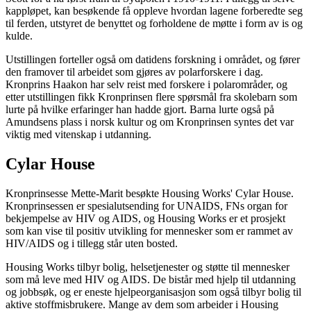
kappløpet, kan besøkende få oppleve hvordan lagene forberedte seg
til ferden, utstyret de benyttet og forholdene de møtte i form av is og
kulde.
Utstillingen forteller også om datidens forskning i området, og fører
den framover til arbeidet som gjøres av polarforskere i dag.
Kronprins Haakon har selv reist med forskere i polarområder, og
etter utstillingen fikk Kronprinsen flere spørsmål fra skolebarn som
lurte på hvilke erfaringer han hadde gjort. Barna lurte også på
Amundsens plass i norsk kultur og om Kronprinsen syntes det var
viktig med vitenskap i utdanning.
Cylar House
Kronprinsesse Mette-Marit besøkte Housing Works' Cylar House.
Kronprinsessen er spesialutsending for UNAIDS, FNs organ for
bekjempelse av HIV og AIDS, og Housing Works er et prosjekt
som kan vise til positiv utvikling for mennesker som er rammet av
HIV/AIDS og i tillegg står uten bosted.
Housing Works tilbyr bolig, helsetjenester og støtte til mennesker
som må leve med HIV og AIDS. De bistår med hjelp til utdanning
og jobbsøk, og er eneste hjelpeorganisasjon som også tilbyr bolig til
aktive stoffmisbrukere. Mange av dem som arbeider i Housing