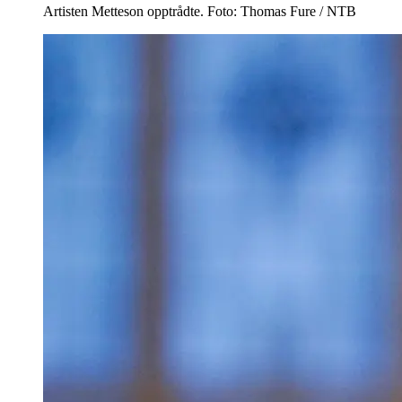
Artisten Metteson opptrådte. Foto: Thomas Fure / NTB