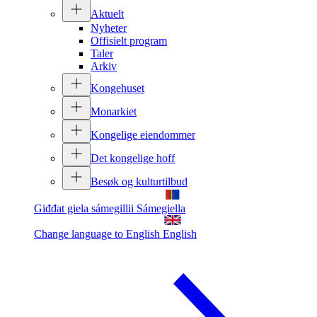
Aktuelt
Nyheter
Offisielt program
Taler
Arkiv
Kongehuset
Monarkiet
Kongelige eiendommer
Det kongelige hoff
Besøk og kulturtilbud
Giđđat giela sámegillii
Sámegiella
Change language to English
English