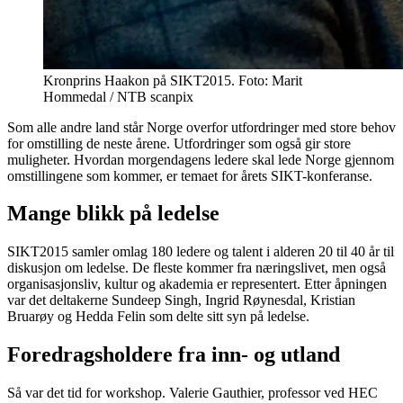
Kronprins Haakon på SIKT2015. Foto: Marit
Hommedal / NTB scanpix
Som alle andre land står Norge overfor utfordringer med store behov
for omstilling de neste årene. Utfordringer som også gir store
muligheter. Hvordan morgendagens ledere skal lede Norge gjennom
omstillingene som kommer, er temaet for årets SIKT-konferanse.
Mange blikk på ledelse
SIKT2015 samler omlag 180 ledere og talent i alderen 20 til 40 år til
diskusjon om ledelse. De fleste kommer fra næringslivet, men også
organisasjonsliv, kultur og akademia er representert. Etter åpningen
var det deltakerne Sundeep Singh, Ingrid Røynesdal, Kristian
Bruarøy og Hedda Felin som delte sitt syn på ledelse.
Foredragsholdere fra inn- og utland
Så var det tid for workshop. Valerie Gauthier, professor ved HEC