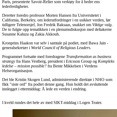
Paris, presenterte Savoir-Relier som verktøy for å bedre ens
lederferdigheter.
Deretter foredro professor Morten Hansen fra Universitetet i
California, Berkeley, om lederutfordringer i en usikker verden, før
tidligere Telenorsjef, Jon Fredrik Baksaas, snakket om
Viktige valg
.
De to fulgte opp tematikken i en plenumsdiskusjon med deltakerne
Susanne Kaluza og Zakia Akkouh.
Kronprins Haakon var selv i samtale på podiet, med Bawa Jain -
generalsekretær i
World Council of Religious Leaders
.
Programmet fortsatte med foredragene
Transformation as business
strategy
fra Hans Vestberg, president i Ericsson Group og
Kompleks
ledelse – mission possible?
fra Bente Mikkelsen i Verdens
Helseorganisasjon.
Det ble Kristin Skogen Lund, administrerende direktør i NHO som
fikk "siste ord" fra podiet denne gang. Hun holdt det avsluttende
innlegget i ettermiddag: Å lede en verden i endring.
I kveld rundes det hele av med SIKT-middag i Logen Teater.