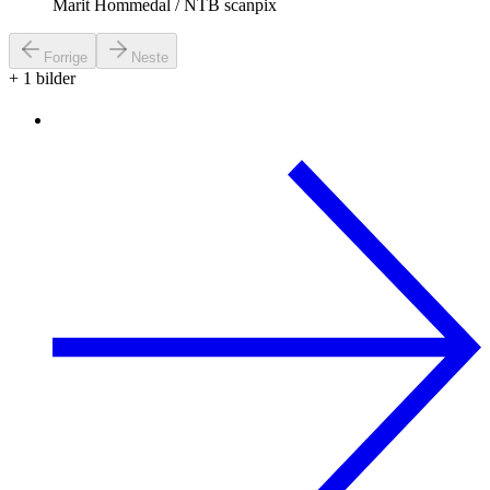
Marit Hommedal / NTB scanpix
Forrige
Neste
+
1
bilder