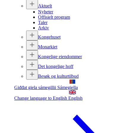
Aktuelt
Nyheter
Offisielt program
Taler
Arkiv
Kongehuset
Monarkiet
Kongelige eiendommer
Det kongelige hoff
Besøk og kulturtilbud
Giđđat giela sámegillii
Sámegiella
Change language to English
English