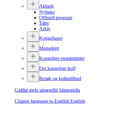
Aktuelt
Nyheter
Offisielt program
Taler
Arkiv
Kongehuset
Monarkiet
Kongelige eiendommer
Det kongelige hoff
Besøk og kulturtilbud
Giđđat giela sámegillii
Sámegiella
Change language to English
English