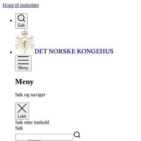
Hopp til innholdet
Søk
Meny
Meny
Søk og naviger
Lukk
Søk etter innhold
Søk