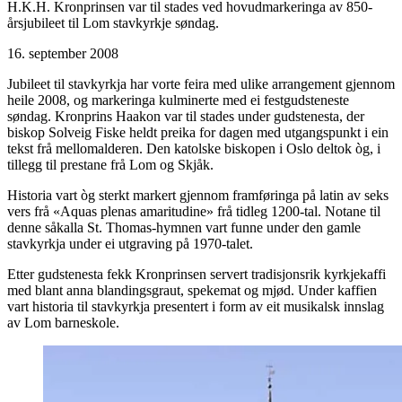
H.K.H. Kronprinsen var til stades ved hovudmarkeringa av 850-
årsjubileet til Lom stavkyrkje søndag.
16. september 2008
Jubileet til stavkyrkja har vorte feira med ulike arrangement gjennom
heile 2008, og markeringa kulminerte med ei festgudsteneste
søndag. Kronprins Haakon var til stades under gudstenesta, der
biskop Solveig Fiske heldt preika for dagen med utgangspunkt i ein
tekst frå mellomalderen. Den katolske biskopen i Oslo deltok òg, i
tillegg til prestane frå Lom og Skjåk.
Historia vart òg sterkt markert gjennom framføringa på latin av seks
vers frå «Aquas plenas amaritudine» frå tidleg 1200-tal. Notane til
denne såkalla St. Thomas-hymnen vart funne under den gamle
stavkyrkja under ei utgraving på 1970-talet.
Etter gudstenesta fekk Kronprinsen servert tradisjonsrik kyrkjekaffi
med blant anna blandingsgraut, spekemat og mjød. Under kaffien
vart historia til stavkyrkja presentert i form av eit musikalsk innslag
av Lom barneskole.