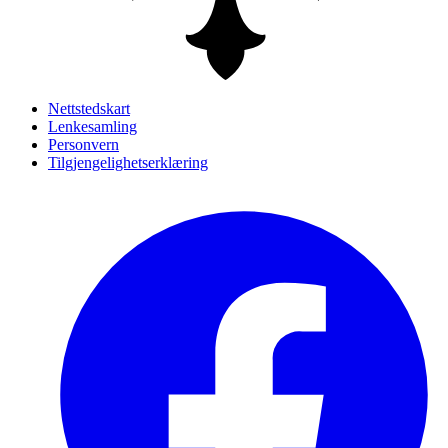
Nettstedskart
Lenkesamling
Personvern
Tilgjengelighetserklæring