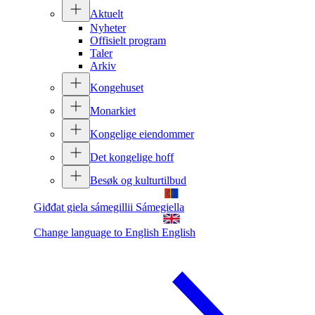
Aktuelt
Nyheter
Offisielt program
Taler
Arkiv
Kongehuset
Monarkiet
Kongelige eiendommer
Det kongelige hoff
Besøk og kulturtilbud
Giđđat giela sámegillii
Sámegiella
Change language to English
English