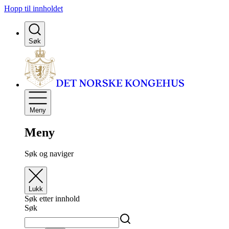
Hopp til innholdet
Søk
Meny
Meny
Søk og naviger
Lukk
Søk etter innhold
Søk