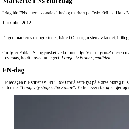
Markerte FNs eldredag
I dag ble FNs internasjonale eldredag markert på Oslo rådhus. Hans M
1. oktober 2012
Dagen markeres mange steder, både i Oslo og resten av landet, i tillegg
Ordfører Fabian Stang ønsket velkommen før Vidar Lønn-Arnesen overtok
Leveraas, holdt hovedinnlegget,
Lange liv former fremtiden
.
FN-dag
Eldredagen ble stiftet av FN i 1990 for å sette lys på eldres bidrag ti
er temaet "
Longevity shapes the Future
". Eldre lever stadig lenger og