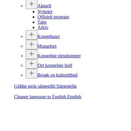
Aktuelt
Nyheter
Offisielt program
Taler
Arkiv
Kongehuset
Monarkiet
Kongelige eiendommer
Det kongelige hoff
Besøk og kulturtilbud
Giđđat giela sámegillii
Sámegiella
Change language to English
English