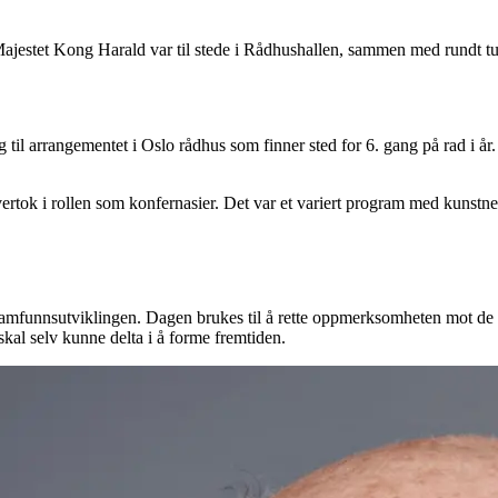
ajestet Kong Harald var til stede i Rådhushallen, sammen med rundt tu
 til arrangementet i Oslo rådhus som finner sted for 6. gang på rad i år.
 i rollen som konfernasier. Det var et variert program med kunstneriske
l samfunnsutviklingen. Dagen brukes til å rette oppmerksomheten mot de el
 skal selv kunne delta i å forme fremtiden.