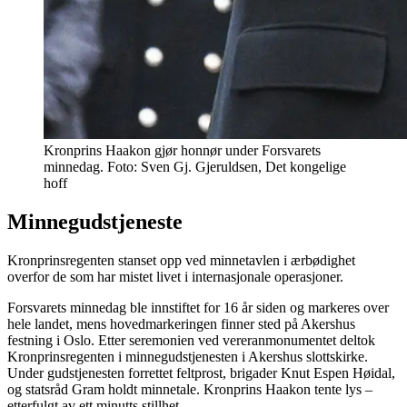
Kronprins Haakon gjør honnør under Forsvarets
minnedag. Foto: Sven Gj. Gjeruldsen, Det kongelige
hoff
Minnegudstjeneste
Kronprinsregenten stanset opp ved minnetavlen i ærbødighet
overfor de som har mistet livet i internasjonale operasjoner.
Forsvarets minnedag ble innstiftet for 16 år siden og markeres over
hele landet, mens hovedmarkeringen finner sted på Akershus
festning i Oslo. Etter seremonien ved vereranmonumentet deltok
Kronprinsregenten i minnegudstjenesten i Akershus slottskirke.
Under gudstjenesten forrettet feltprost, brigader Knut Espen Høidal,
og statsråd Gram holdt minnetale. Kronprins Haakon tente lys –
etterfulgt av ett minutts stillhet.