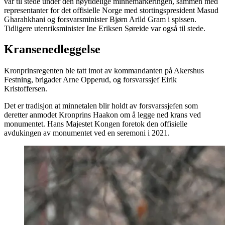
var til stede under den høytidelige minnemarkeringen, sammen med
representanter for det offisielle Norge med stortingspresident Masud
Gharahkhani og forsvarsminister Bjørn Arild Gram i spissen.
Tidligere utenriksminister Ine Eriksen Søreide var også til stede.
Kransenedleggelse
Kronprinsregenten ble tatt imot av kommandanten på Akershus
Festning, brigader Arne Opperud, og forsvarssjef Eirik
Kristoffersen.
Det er tradisjon at minnetalen blir holdt av forsvarssjefen som
deretter anmodet Kronprins Haakon om å legge ned krans ved
monumentet. Hans Majestet Kongen foretok den offisielle
avdukingen av monumentet ved en seremoni i 2021.