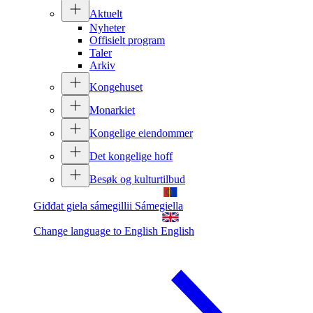
Aktuelt
Nyheter
Offisielt program
Taler
Arkiv
Kongehuset
Monarkiet
Kongelige eiendommer
Det kongelige hoff
Besøk og kulturtilbud
Giđđat giela sámegillii
Sámegiella
Change language to English
English