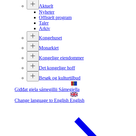
Aktuelt
Nyheter
Offisielt program
Taler
Arkiv
Kongehuset
Monarkiet
Kongelige eiendommer
Det kongelige hoff
Besøk og kulturtilbud
Giđđat giela sámegillii
Sámegiella
Change language to English
English