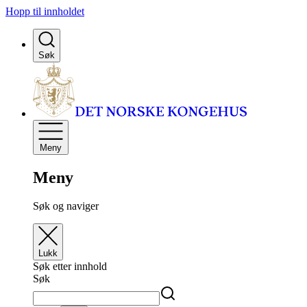
Hopp til innholdet
Søk
Meny
Meny
Søk og naviger
Lukk
Søk etter innhold
Søk