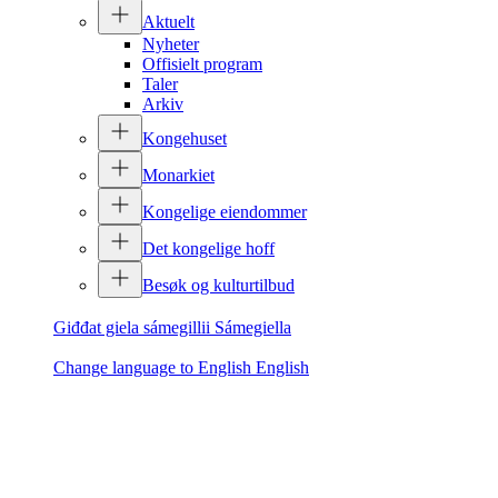
Aktuelt
Nyheter
Offisielt program
Taler
Arkiv
Kongehuset
Monarkiet
Kongelige eiendommer
Det kongelige hoff
Besøk og kulturtilbud
Giđđat giela sámegillii
Sámegiella
Change language to English
English