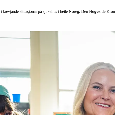
 i krevjande situasjonar på sjukehus i heile Noreg. Den Høgvørde Kronp