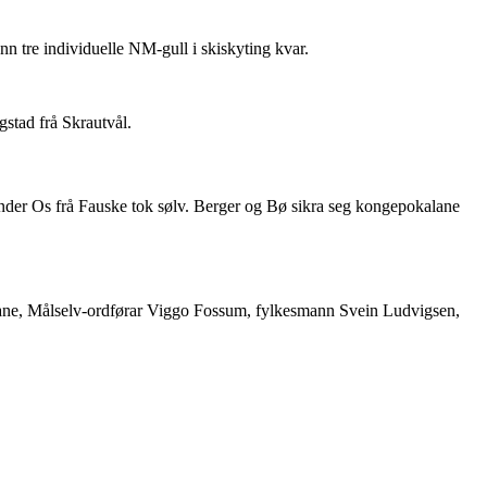
n tre individuelle NM-gull i skiskyting kvar.
gstad frå Skrautvål.
ksander Os frå Fauske tok sølv. Berger og Bø sikra seg kongepokalane
rane, Målselv-ordførar Viggo Fossum, fylkesmann Svein Ludvigsen,