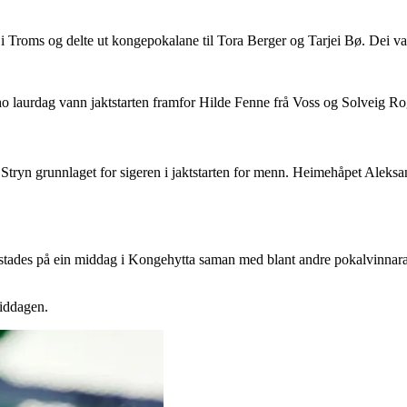
 Troms og delte ut kongepokalane til Tora Berger og Tarjei Bø. Dei van
 ho laurdag vann jaktstarten framfor Hilde Fenne frå Voss og Solveig Ro
frå Stryn grunnlaget for sigeren i jaktstarten for menn. Heimehåpet Ale
 stades på ein middag i Kongehytta saman med blant andre pokalvinna
middagen.