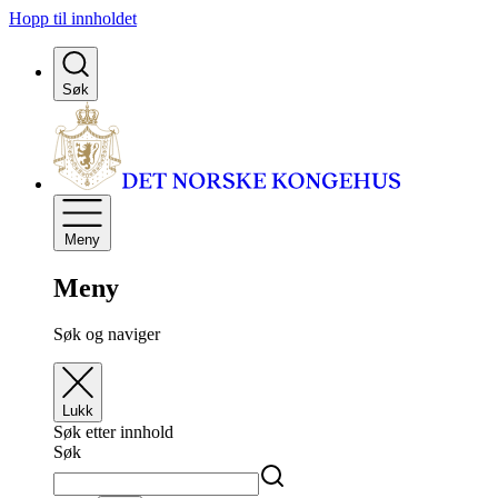
Hopp til innholdet
Søk
Meny
Meny
Søk og naviger
Lukk
Søk etter innhold
Søk