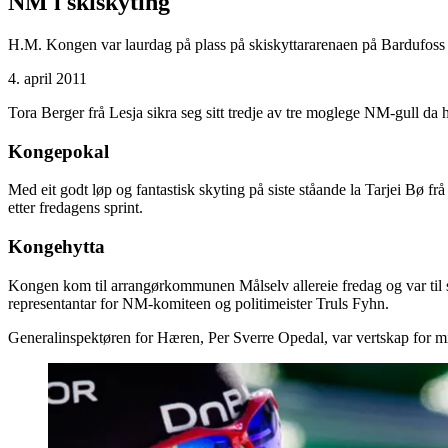
NM i skiskyting
H.M. Kongen var laurdag på plass på skiskyttararenaen på Bardufoss i
4. april 2011
Tora Berger frå Lesja sikra seg sitt tredje av tre moglege NM-gull da
Kongepokal
Med eit godt løp og fantastisk skyting på siste ståande la Tarjei Bø 
etter fredagens sprint.
Kongehytta
Kongen kom til arrangørkommunen Målselv allereie fredag og var til
representantar for NM-komiteen og politimeister Truls Fyhn.
Generalinspektøren for Hæren, Per Sverre Opedal, var vertskap for 