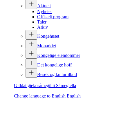
Aktuelt
Nyheter
Offisielt program
Taler
Arkiv
Kongehuset
Monarkiet
Kongelige eiendommer
Det kongelige hoff
Besøk og kulturtilbud
Giđđat giela sámegillii
Sámegiella
Change language to English
English