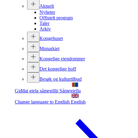
Aktuelt
Nyheter
Offisielt program
Taler
Arkiv
Kongehuset
Monarkiet
Kongelige eiendommer
Det kongelige hoff
Besøk og kulturtilbud
Giđđat giela sámegillii
Sámegiella
Change language to English
English