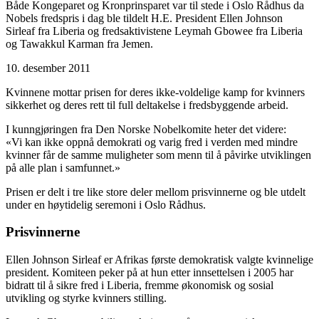
Både Kongeparet og Kronprinsparet var til stede i Oslo Rådhus da
Nobels fredspris i dag ble tildelt H.E. President Ellen Johnson
Sirleaf fra Liberia og fredsaktivistene Leymah Gbowee fra Liberia
og Tawakkul Karman fra Jemen.
10. desember 2011
Kvinnene mottar prisen for deres ikke-voldelige kamp for kvinners
sikkerhet og deres rett til full deltakelse i fredsbyggende arbeid.
I kunngjøringen fra Den Norske Nobelkomite heter det videre:
«Vi kan ikke oppnå demokrati og varig fred i verden med mindre
kvinner får de samme muligheter som menn til å påvirke utviklingen
på alle plan i samfunnet.»
Prisen er delt i tre like store deler mellom prisvinnerne og ble utdelt
under en høytidelig seremoni i Oslo Rådhus.
Prisvinnerne
Ellen Johnson Sirleaf er Afrikas første demokratisk valgte kvinnelige
president. Komiteen peker på at hun etter innsettelsen i 2005 har
bidratt til å sikre fred i Liberia, fremme økonomisk og sosial
utvikling og styrke kvinners stilling.