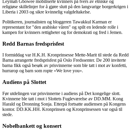
Leymah Gbowee mobiliserte kvinners på tvers av etniske og
religiøse skillelinjer for å gjøre slutt på den langvarige borgerkrigen i
Liberia i 2003 og sikre kvinnelig valgdeltakelse.
Politikeren, journalisten og bloggeren Tawakkul Karman er
representant for "den arabiske våren" og spilt en ledende rolle i
kampen for kvinners rettigheter og for demokrati og fred i Jemen.
Redd Barnas fredsprisfest
I formiddag var H.K.H. Kronprinsesse Mette-Marit til stede da Redd
Barna arrangerte fredsprisfest på Oslo Fredssenter. De 200 inviterte
barna fikk også besøk av prisvinnerne som ble tatt i mot av konfetti,
hurrarop og barn som ropte «We love you».
Audiens på Slottet
Før utdelingen var prisvinnerne i audiens på Det kongelige slott.
Kvinnene ble tatt i mot i Slottets Fugleværelse av DD.MM. Kong
Harald og Dronning Sonja. Etterpå fortsatte audiensen på Kongens
kontor. DD.KK.HH. Kronprinsen og Kronprinsessen var også til
stede.
Nobelbankett og konsert