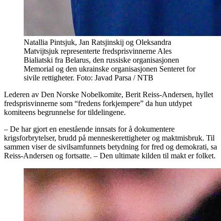
Natallia Pintsjuk, Jan Ratsjinskij og Oleksandra
Matvijtsjuk representerte fredsprisvinnerne Ales
Bialiatski fra Belarus, den russiske organisasjonen
Memorial og den ukrainske organisasjonen Senteret for
sivile rettigheter. Foto: Javad Parsa / NTB
Lederen av Den Norske Nobelkomite, Berit Reiss-Andersen, hyllet
fredsprisvinnerne som “fredens forkjempere” da hun utdypet
komiteens begrunnelse for tildelingene.
– De har gjort en enestående innsats for å dokumentere
krigsforbrytelser, brudd på menneskerettigheter og maktmisbruk. Til
sammen viser de sivilsamfunnets betydning for fred og demokrati, sa
Reiss-Andersen og fortsatte. – Den ultimate kilden til makt er folket.