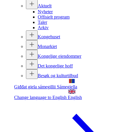
Aktuelt
Nyheter
Offisielt program
Taler
Arkiv
Kongehuset
Monarkiet
Kongelige eiendommer
Det kongelige hoff
Besøk og kulturtilbud
Giđđat giela sámegillii
Sámegiella
Change language to English
English